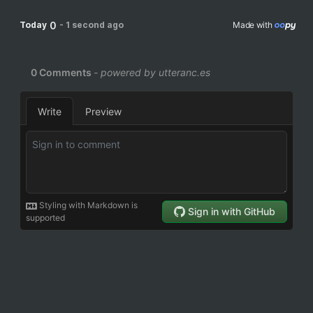
0
Today
-
1 second ago
Made with 