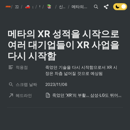
/
init6
끄적끄적
/
/
손현준 끄적끄적
/
팁
IT관련 기사
/
신문스크랩 요약
/
메타의 XR 성적을 시작으로 여러 대기업들이 XR 사업을 다시 시작함
메타의 XR 성적을 시작으로 
여러 대기업들이 XR 사업을 
다시 시작함
적용점
죽었던 기술을 다시 시작함으로서 XR 시
장은 차츰 넓어질 것으로 예상됨
스크랩 날짜
2023/11/06
죽었던 ‘XR’의 부활… 삼성·LG도 뛰어든다
헤드라인