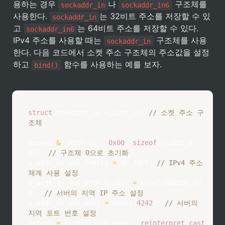
용하는 경우 
나 
 구조체를 
sockaddr_in
sockaddr_in6
사용한다. 
는 32비트 주소를 저장할 수 있
sockaddr_in
고 
는 64비트 주소를 저장할 수 있다. 
sockaddr_in6
IPv4 주소를 사용할 때는 
 구조체를 사용
sockaddr_in
한다. 다음 코드에서 소켓 주소 구조체의 주소값을 설정
하고 
 함수를 사용하는 예를 보자.
bind()
struct
sockaddr_in
 s_addr_in
;
// 소켓 주소 구
조체
memset
(
&
s_addr_in_
,
0x00
,
sizeof
(
s_addr_i
n
)
)
;
// 구조체 0으로 초기화
s_addr_in
.
sin_family 
=
 AF_INET
;
// IPv4 주소
체계 사용 설정
s_addr_in
.
sin_addr
.
s_addr 
=
htonl
(
INADDR_AN
Y
)
;
// 서버의 지역 IP 주소 설정
s_addr_in
.
sin_port 
=
htons
(
4242
)
;
// 서버의 
지역 포트 번호 설정
retval 
=
bind
(
listen_sock_
,
reinterpret_cast