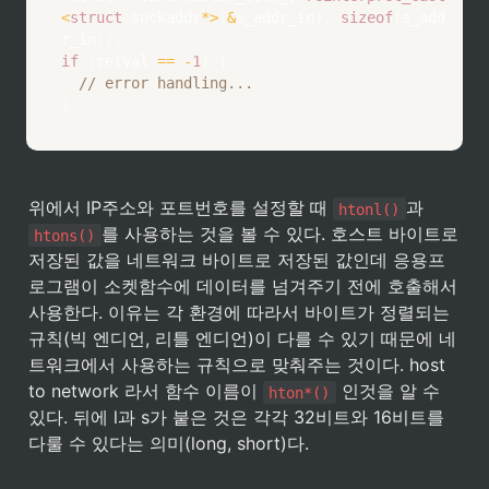
<
struct
sockaddr
*
>
(
&
s_addr_in
)
,
sizeof
(
s_add
r_in
)
)
;
if
(
retval 
==
-
1
)
{
// error handling...
}
위에서 IP주소와 포트번호를 설정할 때 
과 
htonl()
를 사용하는 것을 볼 수 있다. 호스트 바이트로 
htons()
저장된 값을 네트워크 바이트로 저장된 값인데 응용프
로그램이 소켓함수에 데이터를 넘겨주기 전에 호출해서 
사용한다. 이유는 각 환경에 따라서 바이트가 정렬되는 
규칙(빅 엔디언, 리틀 엔디언)이 다를 수 있기 때문에 네
트워크에서 사용하는 규칙으로 맞춰주는 것이다. host 
to network 라서 함수 이름이 
 인것을 알 수 
hton*()
있다. 뒤에 l과 s가 붙은 것은 각각 32비트와 16비트를 
다룰 수 있다는 의미(long, short)다.