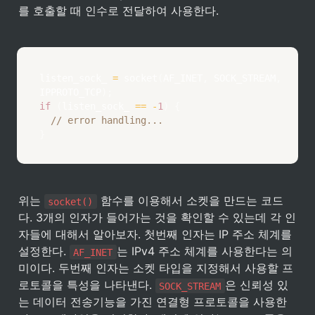
를 호출할 때 인수로 전달하여 사용한다.
listen_sock_ 
=
socket
(
AF_INET
,
 SOCK_STREAM
,
IPPROTO_TCP
)
;
if
(
listen_sock_ 
==
-
1
)
{
// error handling...
}
위는 
 함수를 이용해서 소켓을 만드는 코드
socket()
다. 3개의 인자가 들어가는 것을 확인할 수 있는데 각 인
자들에 대해서 알아보자. 첫번째 인자는 IP 주소 체계를 
설정한다. 
는 IPv4 주소 체계를 사용한다는 의
AF_INET
미이다. 두번째 인자는 소켓 타입을 지정해서 사용할 프
로토콜을 특성을 나타낸다. 
은 신뢰성 있
SOCK_STREAM
는 데이터 전송기능을 가진 연결형 프로토콜을 사용한