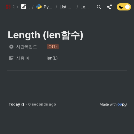
/
팔만코딩경
Library DB
/
Python 내장 자료구조의 시간복잡도
/
List Method 시간 복잡도
/
Length (len함수)
Length (len함수)
시간복잡도
O(1)
사용 예
len(L)
0
Today
-
0 seconds ago
Made with 