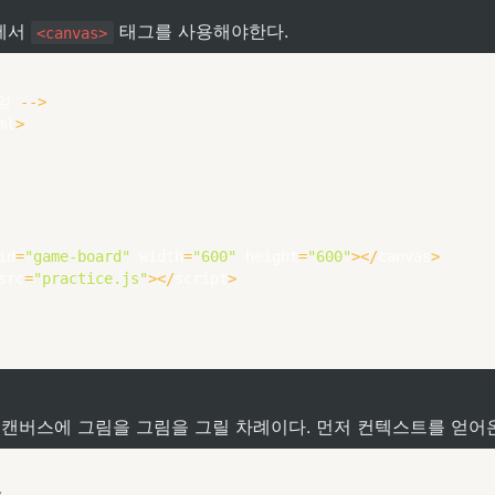
에서 
 태그를 사용해야한다.
<canvas>
일 
--
>
ml
>
id
=
"game-board"
 width
=
"600"
 height
=
"600"
>
<
/
canvas
>
src
=
"practice.js"
>
<
/
script
>
서 캔버스에 그림을 그림을 그릴 차례이다. 먼저 컨텍스트를 얻어