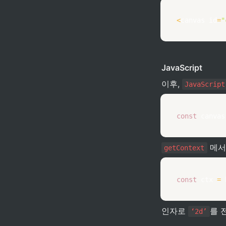
<
canvas id
=
"
JavaScript
이후, 
JavaScript
const
 canvas
 메
getContext
const
 ctx 
=
 
인자로 
를 
‘2d’