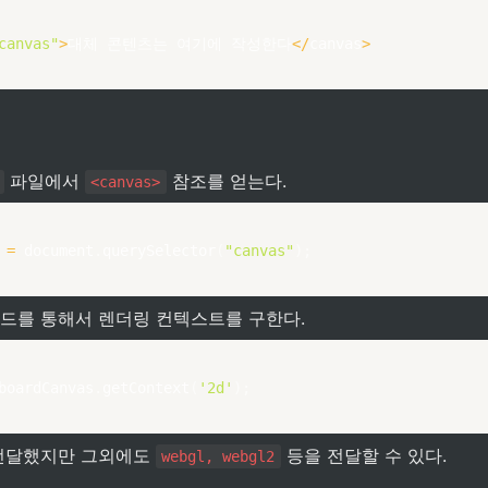
canvas"
>
대체 콘텐츠는 여기에 작성한다
<
/
canvas
>
 파일에서 
 참조를 얻는다.
<canvas>
 
=
 document
.
querySelector
(
"canvas"
)
;
서드를 통해서 렌더링 컨텍스트를 구한다.
boardCanvas
.
getContext
(
'2d'
)
;
전달했지만 그외에도 
 등을 전달할 수 있다.
webgl, webgl2