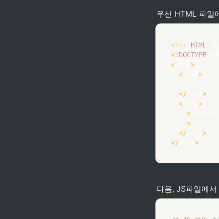
우선 HTML 파일
<
!
--
HTML
 파
<
!
DOCTYPE
 ht
<
html
>
<
head
>
<
/
head
>
<
body
>
<
canvas 
<
script 
<
/
body
>
<
/
html
>
다음, JS파일에