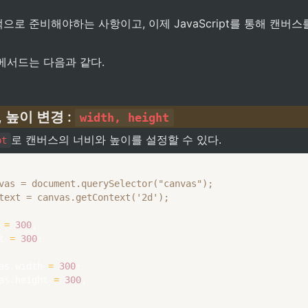
로 준비해야하는 사항이고, 이제 JavaScript를 통해 캔버
메서드는 다음과 같다.
높이 변경 : 
width, height
로 캔버스의 너비와 높이를 설정할 수 있다.
pt
vas = document.querySelector("canvas");
text = canvas.getContext('2d');
 
=
300
;
t 
=
300
;
as
.
width 
=
300
;
as
.
height 
=
300
;