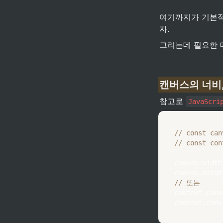
여기까지가 기본적으
자.
그리는데 필요한 
캔버스의 너비, 
참고로 
JavaScri
// const can
// const con
canvas
.
width
canvas
.
heigh
// 또는
context
.
canv
context
.
canv