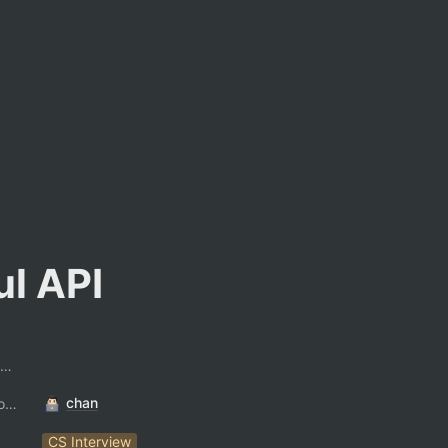
l API
팔만코딩경 컨트리뷰터
chan
ContributorNotionAccount
CS Interview