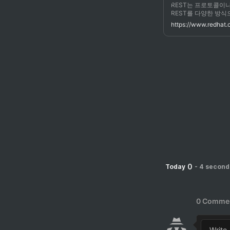
REST는 프로토콜이나
REST를 다양한 방식으
때 RESTful API
https://www.redhat.
는 표현은 HTTP: JSON(
스트를 통해 몇 가지
0
Today
-
4 second