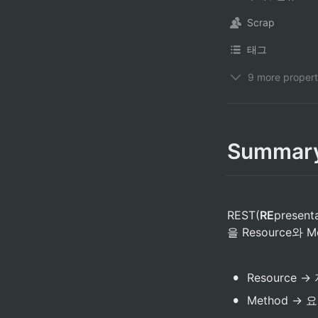
Scrap
태그
9 more propert
Summar
REST(
RE
presenta
을 Resource
•
Resource → 자
•
Method → 요