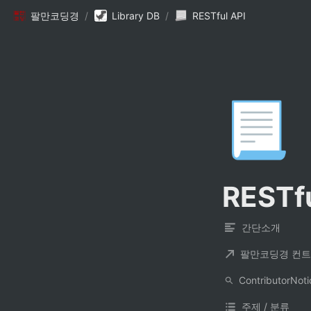
팔만코딩경
/
Library DB
/
RESTful API
📃
RESTfu
간단소개
주제 / 분류