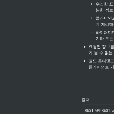
◦
수신한 표
분한 정보
◦
클라이언트에
게 처리해
◦
하이퍼미디
기타 모든
•
요청된 정보를
가 볼 수 없
•
코드 온디맨드
클라이언트 기
출처
REST API(REST