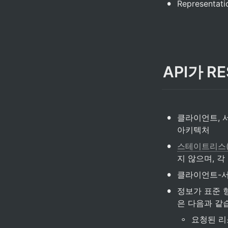
•
Representat
API가 R
•
클라이언트, 
아키텍처
•
스테이트리스(st
지 않으며, 
•
클라이언트-서
•
정보가 표준 
은 다음과 같
◦
요청된 리