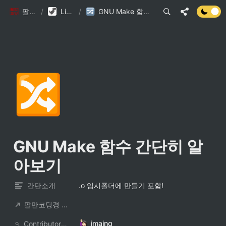
팔만코딩경
/
Library DB
/
GNU Make 함수 간단히 알아보기
🔀
GNU Make 함수 간단히 알
아보기
간단소개
.o 임시폴더에 만들기 포함!
팔만코딩경 컨트리뷰터
jmaing
ContributorNotionAccount