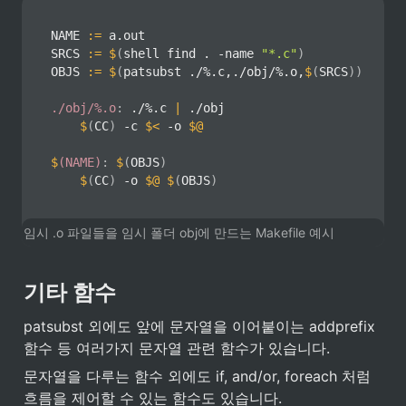
NAME 
:=
 a.out

SRCS 
:=
$
(
shell
 find . -name 
"*.c"
)
OBJS 
:=
$
(
patsubst
 ./%.c,./obj/%.o,
$
(
SRCS
)
)
./obj/%.o
:
 ./%.c 
|
 ./obj

$
(
CC
)
 -c 
$<
 -o 
$@
$
(NAME)
:
$
(
OBJS
)
$
(
CC
)
 -o 
$@
$
(
OBJS
)
임시 .o 파일들을 임시 폴더 obj에 만드는 Makefile 예시
기타 함수
patsubst 외에도 앞에 문자열을 이어붙이는 addprefix 
함수 등 여러가지 문자열 관련 함수가 있습니다.
문자열을 다루는 함수 외에도 if, and/or, foreach 처럼 
흐름을 제어할 수 있는 함수도 있습니다.