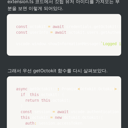
extension.ts 코드에서 깃헙 유저 아이디를 가져오는 부
분을 보면 이렇게 되어있다.
const
 octokit 
=
await
 credentials
.
getOctokit
(
)
;
const
 userInfo 
=
await
 octokit
.
users
.
getAuthentic
vscode
.
window
.
showInformationMessage
(
`
Logged into
그래서 우선 getOctokit 함수를 다시 살펴보았다.
async
getOctokit
(
)
:
 Promise
<
Octokit
.
Octokit
>
{
if
(
this
.
octokit
)
{
return
this
.
octokit
;
}
const
 session 
=
await
 vscode
.
authentication
.
get
this
.
octokit 
=
new
Octokit
.
Octokit
(
{
auth
:
 session
.
accessToken
