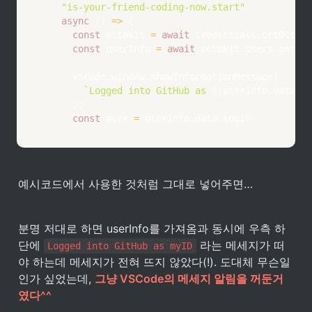
"is-your-friend-coding-now.start"
,
async
(
)
=>
{
const
 octokit 
=
await
 credentials
.
getOctoki
const
 userInfo 
=
await
 octokit
.
users
.
getAut
      vscode
.
window
.
showInformationMessage
(
`
Logged into GitHub as 
${
userInfo
.
data
.
lo
)
;
const
 user 
=
 userInfo
.
data
.
login
;
예시코드에서 사용한 것처럼 그대로 넣어주면…
분명 저대로 하면 userInfo를 가져옴과 동시에 우측 하
단에 
 라는 메세지가 떠
Logged into GitHub as myID
야 하는데 메세지가 전혀 뜨지 않았다(!). 
도대체 무슨일
인가 싶었는데, 
그냥 VSCode의 메세지 알림을 꺼둔거
였다^^