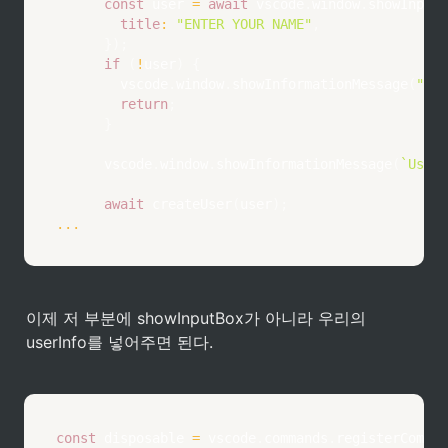
const
 user 
=
await
 vscode
.
window
.
showInputB
title
:
"ENTER YOUR NAME"
,
}
)
;
if
(
!
user
)
{
        vscode
.
window
.
showInformationMessage
(
"Not
return
;
}
      vscode
.
window
.
showInformationMessage
(
`
User 
await
createUser
(
user
)
;
...
이제 저 부분에 showInputBox가 아니라 우리의 
userInfo를 넣어주면 된다.
const
 disposable 
=
 vscode
.
commands
.
registerComman