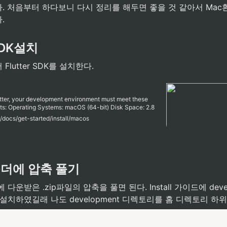
 처음부터 하다보니 다시 정리를 해두면 좋을 것 같아서 Mac환경에
.
 SDK설치
lutter SDK를 설치한다. 
lutter, your development environment must meet these
s: Operating Systems: macOS (64-bit) Disk Space: 2.8
disk space for IDE/tools). Tools: Flutter uses git for
ev/docs/get-started/install/macos
rade. We recommend installingXcode, which includes git,
ll git separately.
폴더에 압축 풀기
다운받은 .zip파일의 압축을 풀면 된다. Install 가이드에 deve
설치하였길래 나도 development 디렉토리를 홈 디렉토리 하위