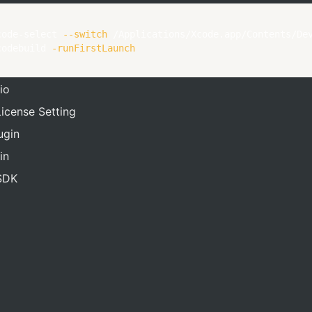
code-select 
--switch
 /Applications/Xcode.app/Contents/Dev
codebuild 
-runFirstLaunch
io
icense Setting
ugin
in
SDK