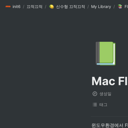
init6
/
끄적끄적
/
신수형 끄적끄적
/
My Library
/
Fl
📗
Mac Fl
생성일
태그
윈도우환경에서 Fl