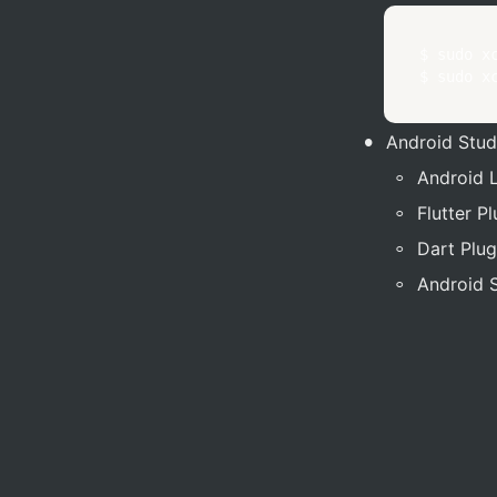
$ 
sudo
 x
$ 
sudo
 x
•
Android Stud
◦
Android L
◦
Flutter Pl
◦
Dart Plug
◦
Android 