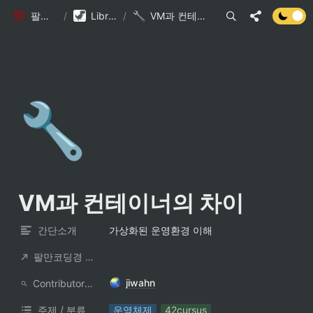
팔만코딩경
/
Library DB
/
VM과 컨테이너의 차이
🔧
VM과 컨테이너의 차이
간단소개
가상화된 운영환경 이해
팔만코딩경 컨트리뷰터
jiwahn
ContributorNotionAccount
주제 / 분류
운영체제
42cursus