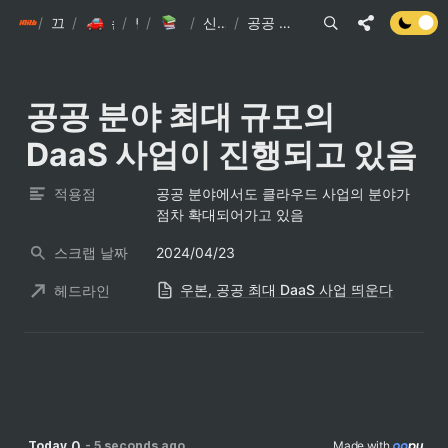
/
init6
끄적끄적
/
/
손현준 끄적끄적
/
팁
IT관련 기사
/
신문스크랩 요약
/
공공 분야 최대 규모의 DaaS 사업이 진행되고 있음
공공 분야 최대 규모의 
DaaS 사업이 진행되고 있음
적용점
공공 분야에서도 클라우드 사업의 분야가 
점차 확대되어가고 있음
스크랩 날짜
2024/04/23
우본, 공공 최대 DaaS 사업 띄운다
헤드라인
0
Today
-
5 seconds ago
Made with 