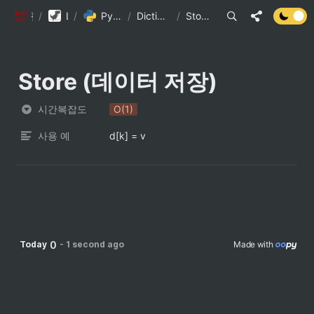
/
팔만코딩경
Library DB
/
Python 내장 자료구조의 시간복잡도
/
Dictionary 자료형과 메서드의 시간 복잡도 (1)
/
Store (데이터 저장)
Store (데이터 저장)
시간복잡도
O(1)
사용 예
d[k] = v
0
Today
-
1 second ago
Made with 