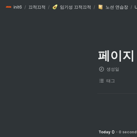
init6
/
끄적끄적
/
임기성 끄적끄적
/
노션 연습장
/
U
페이지 
생성일
태그
0
Today
-
0 second