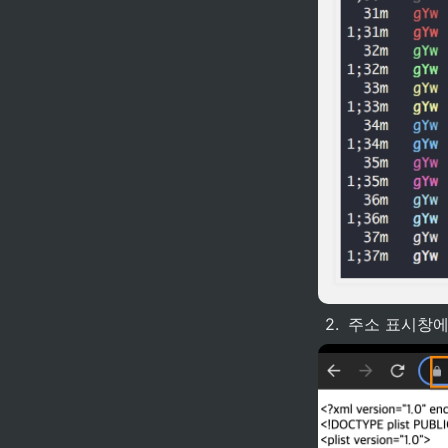
2
.
주소 표시창에