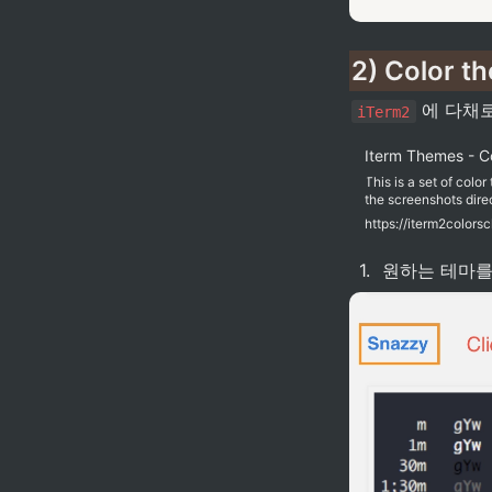
2) Color
 에 다채로
iTerm2
Iterm Themes - C
This is a set of colo
the screenshots direc
https://iterm2color
1
.
원하는 테마를