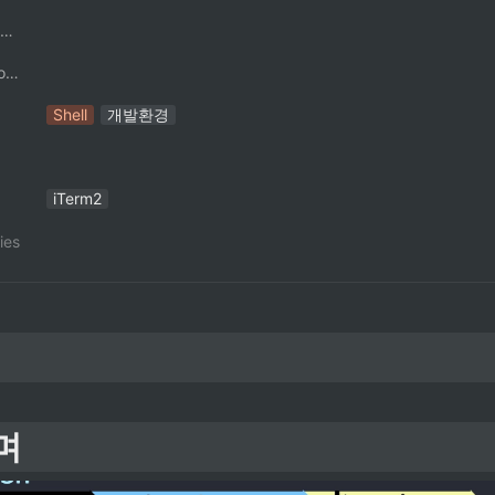
팔만코딩경 컨트리뷰터
ContributorNotionAccount
Shell
개발환경
iTerm2
ies
며