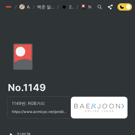
init6
/
Algorithm
/
백준 알고리즘 스터디
/
2021.01.28
/
No.1149
🎴
No.1149
1149번: RGB거리
https://www.acmicpc.net/problem/1149
김려경