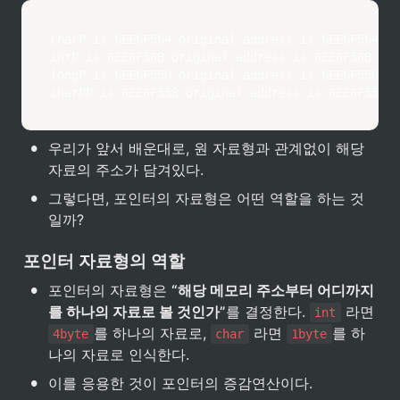
charP is 6EE6F564 original address is 6EE6F564

intP is 6EE6F56B original address is 6EE6F56B

longP is 6EE6F550 original address is 6EE6F550

charPP is 6EE6F558 original address is 6EE6F558
•
우리가 앞서 배운대로, 원 자료형과 관계없이 해당 
자료의 주소가 담겨있다.
•
그렇다면, 포인터의 자료형은 어떤 역할을 하는 것
일까?
포인터 자료형의 역할
•
포인터의 자료형은 
“해당 메모리 주소부터 어디까지
를 하나의 자료로 볼 것인가”
를 결정한다. 
 라면 
int
를 하나의 자료로, 
 라면 
를 하
4byte
char
1byte
나의 자료로 인식한다.
•
이를 응용한 것이 포인터의 증감연산이다. 