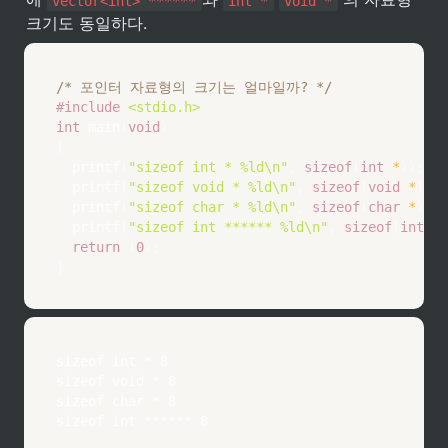
vector<int> ******
int *
void *
크기도 동일하다.
/* 포인터 자료형의 크기는 얼마일까? */
#
include
<stdio.h>
int
main
(
void
)
{
printf
(
"sizeof int * %ld\n"
,
sizeof
(
int
*
)
)
;
printf
(
"sizeof void * %ld\n"
,
sizeof
(
void
*
)
)
;
printf
(
"sizeof char * %ld\n"
,
sizeof
(
char
*
)
)
;
printf
(
"sizeof int ****** %ld\n"
,
sizeof
(
int
*
*
return
(
0
)
;
}
sizeof int * 8

sizeof void * 8

sizeof char * 8

sizeof int ****** 8