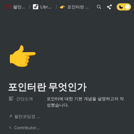
팔만코딩경
/
Library DB
/
포인터란 무엇인가
👉
포인터란 무엇인가
간단소개
포인터에 대한 기본 개념을 설명하고자 작
성했습니다.
팔만코딩경 컨트리뷰터
ContributorNotionAccount