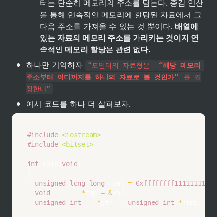
터는 단순히 메모리의 주소를 담는다. 증감 연산
을 통해 연속적인 메모리에 할당된 자료에서 그 
다음 주소를 가져올 수 있는 것 뿐이다. 
배열에 
있는 자료의 메모리 주소를 가리키는 것이지 연
속적인 메모리 할당은 관련 없다.
•
하나만 기억하자 
“포인터의 자료형은 
“해당 메모리 
주소부터 어디까지를 하나의 자료로 볼 것인가”
를 결
정한다”
•
예시 코드를 하나 더 살펴보자.
#
include
<iostream>
#
include
<bitset>
int
main
(
void
)
{
unsigned
long
long
	val 
=
0xffffffff11111111
;
/
void
*
tmp 
=
&
val
;
unsigned
int
*
ptr 
=
(
unsigned
int
*
)
tmp
;