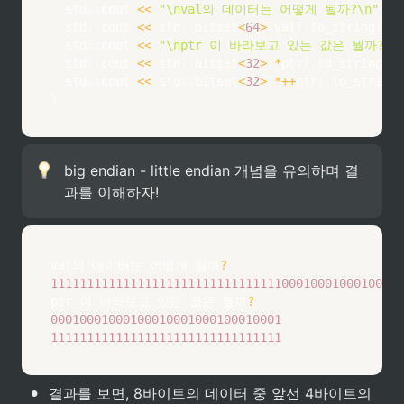
	std
::
cout 
<<
"\nval의 데이터는 어떻게 될까?\n"
;
	std
::
cout 
<<
 std
::
bitset
<
64
>
(
val
)
.
to_string
(
)
;
	std
::
cout 
<<
"\nptr 이 바라보고 있는 값은 뭘까?\n
	std
::
cout 
<<
 std
::
bitset
<
32
>
(
*
ptr
)
.
to_string
(
)
	std
::
cout 
<<
 std
::
bitset
<
32
>
(
*
++
ptr
)
.
to_string
(
}
big endian - little endian 개념을 유의하며 결
과를 이해하자!
val의 데이터는 어떻게 될까
?
1111111111111111111111111111111100010001000100010
ptr 이 바라보고 있는 값은 뭘까
?
00010001000100010001000100010001
11111111111111111111111111111111
•
결과를 보면, 8바이트의 데이터 중 앞선 4바이트의 