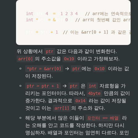
int
 arr
[
4
]
=
{
1
,
2
,
3
,
4
}
;
// arr에는 연속적으로 1
int
*
ptr 
=
&
arr
[
0
]
;
// arr의 첫번째 값인 arr
ptr 
=
 ptr 
+
1
;
// 이는 &arr[0 + 1] 과 같은 
위 상황에서 
 값은 다음과 같이 변화한다. 
ptr
의 주소값을 
 이라고 가정해보자.
arr[0]
0x10
◦
 → 
에는 
 이라는 값
*ptr = &arr[0]
ptr
0x10
이 저장된다.
◦
 → 
 은 
 자료형을 가
ptr = ptr + 1
ptr
int
리키는 포인터이다. 따라서, 
 만큼의 값이 
4byte
증가한다. 결과적으로 
 라는 값이 저장될 
0x14
것이고 이는 
의 주소와 같다.
arr[1]
◦
해당 부분에서 많은 이들이 
 라
포인터 == 배열
는 오해를 안고 코드를 작성한다. 하지만 다시 
명심하자. 배열과 포인터는 엄연히 다르다. 포인