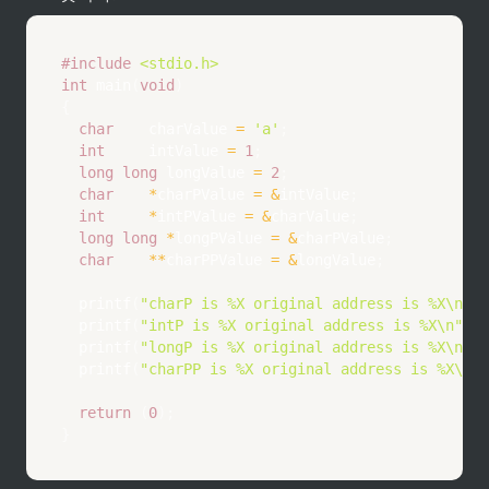
#
include
<stdio.h>
int
main
(
void
)
{
char
		charValue 
=
'a'
;
int
			intValue 
=
1
;
long
long
	longValue 
=
2
;
char
*
charPValue 
=
&
intValue
;
int
*
intPValue 
=
&
charValue
;
long
long
*
longPValue 
=
&
charPValue
;
char
*
*
charPPValue 
=
&
longValue
;
printf
(
"charP is %X original address is %X\n"
,
 
printf
(
"intP is %X original address is %X\n"
,
 i
printf
(
"longP is %X original address is %X\n"
,
 
printf
(
"charPP is %X original address is %X\n"
,
return
(
0
)
;
}