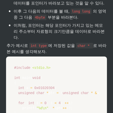
데이터를 포인터가 바라보고 있는 것을 알 수 있다.
•
이후 그 다음의 데이터를 볼 때, 
 의 영역 
long long
중 그 다음 
 부분을 바라본다.
4byte
•
이처럼, 포인터는 해당 포인터가 가지고 있는 메모
리 주소부터 자료형의 크기만큼을 데이터로 바라본
다.
추가 예시로 
에 저장된 값을 
로 바라
int type
char * 
본 예시를 생각해보자.
#
include
<stdio.h>
int
main
(
void
)
{
int
 a 
=
0x01020304
;
unsigned
char
*
ptr 
=
(
unsigned
char
*
)
&
a
;
for
(
int
 i 
=
0
;
 i 
<
4
;
++
i
)
printf
(
"%d\n"
,
*
(
ptr
++
)
)
;
}