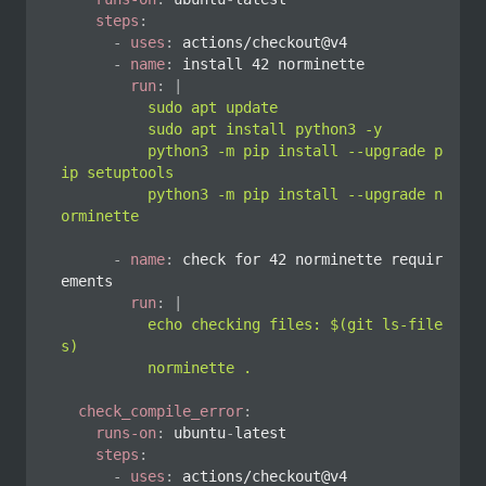
steps
:
-
uses
:
 actions/checkout@v4

-
name
:
 install 42 norminette

run
:
|
          sudo apt update

          sudo apt install python3 -y

          python3 -m pip install --upgrade p
ip setuptools

          python3 -m pip install --upgrade n
orminette
-
name
:
 check for 42 norminette requir
ements

run
:
|
          echo checking files: $(git ls-file
s)

          norminette .
check_compile_error
:
runs-on
:
 ubuntu
-
latest

steps
:
-
uses
:
 actions/checkout@v4
