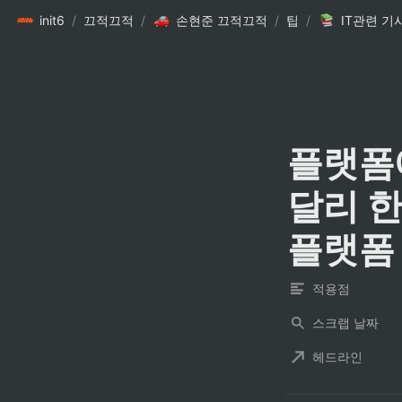
init6
/
끄적끄적
/
손현준 끄적끄적
/
팁
/
IT관련 기
플랫폼에
달리 한
플랫폼
적용점
스크랩 날짜
헤드라인