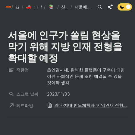
/
init6
끄적끄적
/
/
손현준 끄적끄적
/
팁
IT관련 기사
/
신문스크랩 요약
/
서울에 인구가 쏠림 현상을 막기 위해 지방 인재 전형을 확대할 예정
서울에 인구가 쏠림 현상을 
막기 위해 지방 인재 전형을 
확대할 예정
적용점
초연결시대, 완벽한 플랫폼이 구축이 되면 
이런 사회적인 문제 또한 해결될 수 있을 
것이라 생각
스크랩 날짜
2023/11/03
의대·치대·반도체학과 ‘지역인재 전형’ 대폭 늘린다
헤드라인