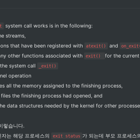
 system call works is in the following:
t
the streams, 
tions that have been registered with 
 and 
atexit()
on_exit
ny other functions associated with 
for the curren
exit() 
 the system call 
_exit()
rnel operation
es all the memory assigned to the finishing process,
l files the finishing process had opened, and
 the data structures needed by the kernel for other processe
이렇습니다. 
인자는 해당 프로세스의 
가 되는데 부모 프로세스의
exit status