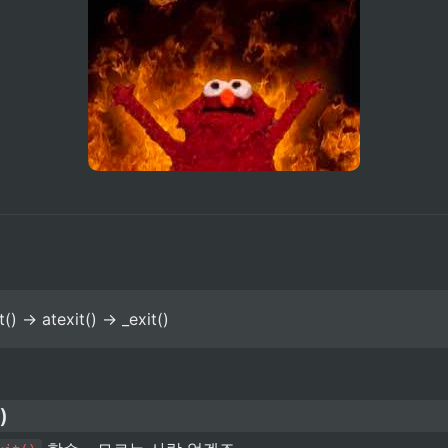
xit() → atexit() → _exit()
)