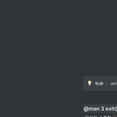
tl;dr
  :   e
@man 3 exit(