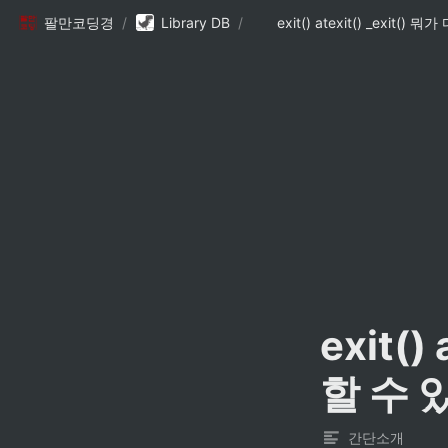
팔만코딩경
/
Library DB
/
exit()
할 수 
간단소개