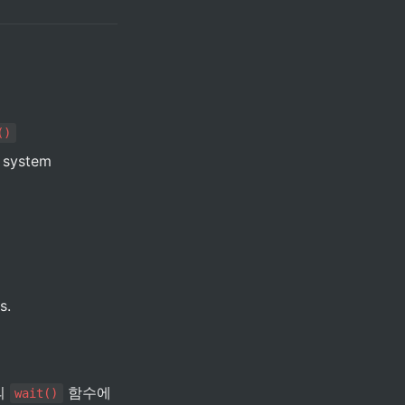
()
t system
s.
 
 함수에
wait()