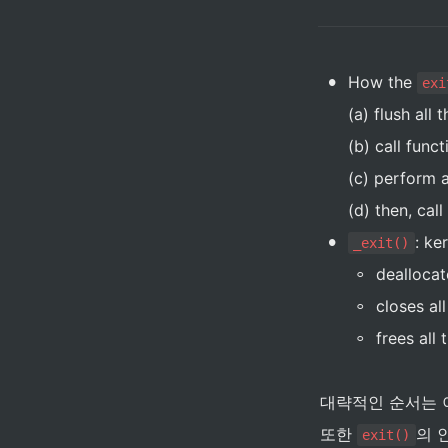
•
How the 
exi
(a) flush all 
(b) call func
(c) perform a
(d) then, call
•
: ke
_exit()
◦
deallocat
◦
closes al
◦
frees all
대략적인 순서는 
또한 
의 
exit()