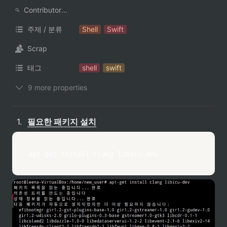
ContributorNotionAccount
주제 / 분류
Shell
Swift
Scrap
태그
shell
swift
9 more properties
1
.
필요한 패키지 설치
apt-get
install
 clang libicu-dev