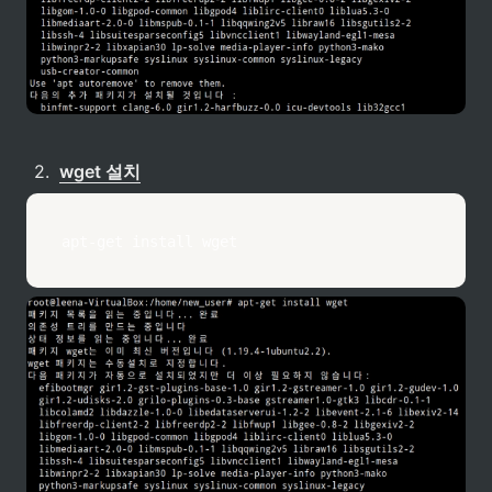
2
.
wget 설치
apt-get
install
wget