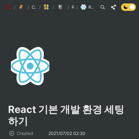
팔만코딩경
/
Personal page
/
Contributors
/
5인미만사업장
/
Engineering Wiki
/
React
/
React 기본 개발 환경 세팅하기
React 기본 개발 환경 세팅
하기
Created
2021/07/02 02:30