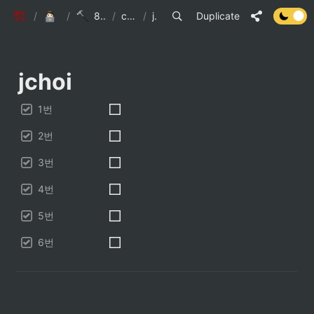
팔만코딩경
/
Contributors!
/
80000Coding_Contributor 2기
/
contributors (2)
/
jchoi
Duplicate
jchoi
1번
2번
3번
4번
5번
6번