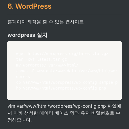
6. WordPress
홈페이지 제작을 할 수 있는 웹사이트
wordpress 설치
wget https://wordpress.org/latest.tar.gz

tar -xvf latest.tar.gz

mv wordpress/ var/www/html/

chown -R www-data:www-data /var/www/html/wor
dpress

cp var/www/html/wordpress/wp-config-sample.p
hp var/www/html/wordpress/wp-config.php
vim var/www/html/wordpress/wp-config.php 파일에
서 아까 생성한 데이터 베이스 명과 유저 비밀번호로 수
정해줍니다.