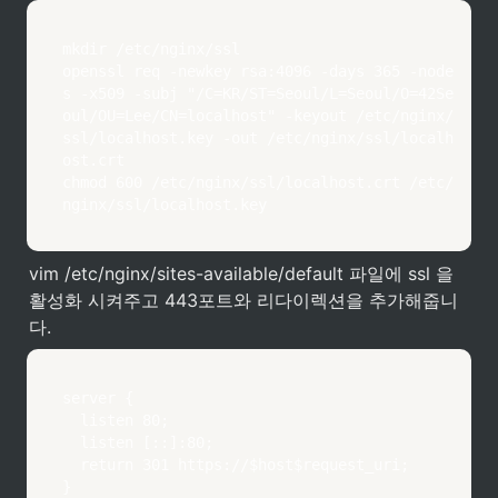
mkdir /etc/nginx/ssl

openssl req -newkey rsa:4096 -days 365 -node
s -x509 -subj "/C=KR/ST=Seoul/L=Seoul/O=42Se
oul/OU=Lee/CN=localhost" -keyout /etc/nginx/
ssl/localhost.key -out /etc/nginx/ssl/localh
ost.crt

chmod 600 /etc/nginx/ssl/localhost.crt /etc/
nginx/ssl/localhost.key
vim /etc/nginx/sites-available/default 파일에 ssl 을 
활성화 시켜주고 443포트와 리다이렉션을 추가해줍니
다.
server {

	listen 80;

	listen [::]:80;

	return 301 https://$host$request_uri;

}
