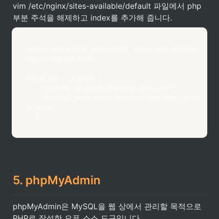
vim /etc/nginx/sites-available/default 파일에서 php 
부분 주석을 해제하고 index를 추가해 줍니다.
index index.htm index.html index.php #index.
nginx-debian.html;

location ~ \.php$ {

		include snippets/fastcgi-php.conf;

		fastcgi_pass unix:/var/run/php/php7.2-fp
m.sock;

	}
5. phpMyAdmin
phpMyAdmin은 MySQL을 웹 상에서 관리할 목적으로 
PHP로 작성한 오픈 소스 도구입니다.