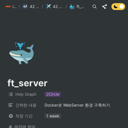
init6
/
42 Seoul
/
42 Study
/
ft_server
🐳
ft_server
Holy Graph
2Circle
간략한 내용
Docker로 WebServer 환경 구축하기
적정 기간
1 week
제작에 참여한 사람