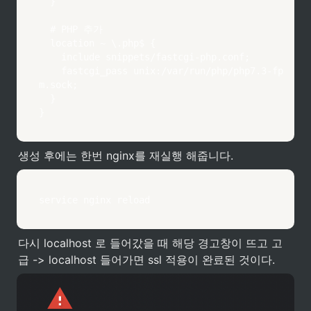
	}

	# PHP 추가

	location ~ \.php$ {

		include snippets/fastcgi-php.conf;

		fastcgi_pass unix:/var/run/php/php7.3-fp
m.sock;

	}

생성 후에는 한번 nginx를 재실행 해줍니다.
service nginx reload
다시 localhost 로 들어갔을 때 해당 경고창이 뜨고 고
급 -> localhost 들어가면 ssl 적용이 완료된 것이다.