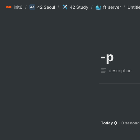
init6
/
42 Seoul
/
42 Study
/
ft_server
/
Untitl
-p
description
0
Today
-
0 second