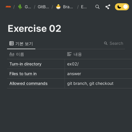
init6
/
GitBranchPiscine
/
GitBranchPiscine
/
Branch Piscine / Piscine 01
/
Exercise 02
Exercise 02
Search
기본 보기
이름
내용
Turn-in directory
ex02/
Files to turn in
answer
Allowed commands
git branch, git checkout