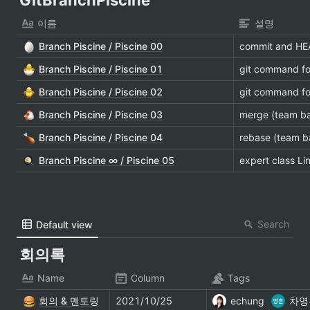
GitBranchPiscine
이름
설명
Branch Piscine / Piscine 00
commit and HE
Branch Piscine / Piscine 01
git command fo
Branch Piscine / Piscine 02
git command fo
Branch Piscine / Piscine 03
merge (team b
Branch Piscine / Piscine 04
rebase (team b
Branch Piscine ∞ / Piscine 05
expert class Li
Search
Default view
회의록
Name
Column
Tags
회의 & 멘토링
2021/10/25
echung
차영