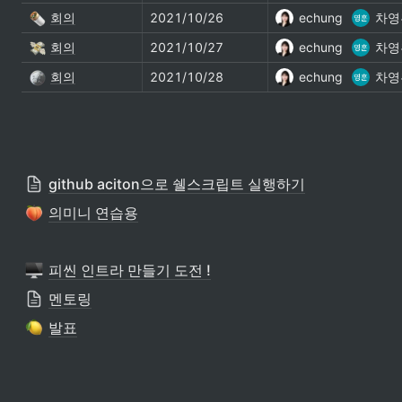
회의
2021/10/26
echung
차영
회의
2021/10/27
echung
차영
회의
2021/10/28
echung
차영
github aciton으로 쉘스크립트 실행하기
의미니 연습용
피씬 인트라 만들기 도전 !
멘토링
발표