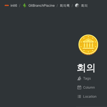
init6
/
GitBranchPiscine
/
회의록
/
회의
🪙
회의
Tags
Column
Location