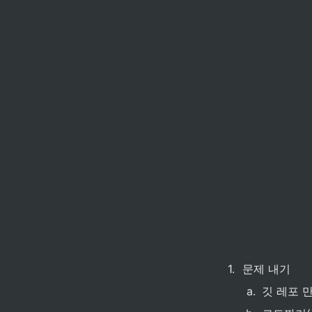
1
.
문제 내기
a
.
깃 레포 