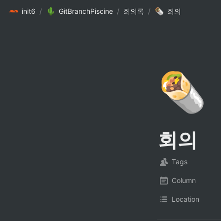
init6
/
GitBranchPiscine
/
회의록
/
회의
🌯
회의
Tags
Column
Location