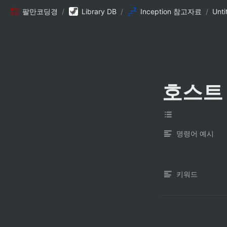
팔만코딩경
/
Library DB
/
Inception 참고자료
/
Unti
호스트
명령어 예시
키워드