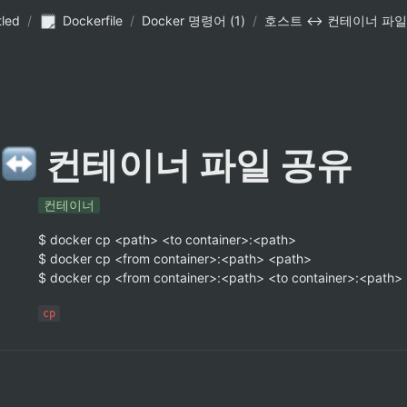
tled
/
Dockerfile
/
Docker 명령어 (1)
/
호스트 ↔ 컨테이너 파일
 
 컨테이너 파일 공유
컨테이너
$ docker cp <path> <to container>:<path>

$ docker cp <from container>:<path> <path>

$ docker cp <from container>:<path> <to container>:<path>
cp