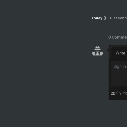
0
Today
-
0 second