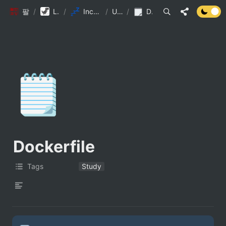
팔만코딩경
/
Library DB
/
Inception 참고자료
/
Untitled
/
Dockerfile
🗒️
Dockerfile
Tags
Study