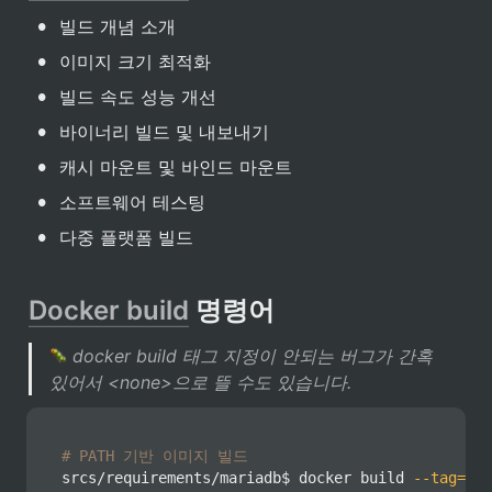
•
빌드 개념 소개
•
이미지 크기 최적화
•
빌드 속도 성능 개선
•
바이너리 빌드 및 내보내기
•
캐시 마운트 및 바인드 마운트
•
소프트웨어 테스팅
•
다중 플랫폼 빌드
Docker build
 명령어
 docker build 태그 지정이 안되는 버그가 간혹 
있어서 <none>으로 뜰 수도 있습니다. 
# PATH 기반 이미지 빌드
srcs/requirements/mariadb$ 
docker
 build 
--tag
=
mar