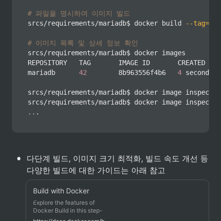
# 파일을 명시하여 이미지 빌드
srcs/requirements/mariadb$ 
docker
 build 
--tag
=
mar
# 이미지 목록 및 상세 정보 확인
srcs/requirements/mariadb$ 
docker
 images

REPOSITORY   TAG       IMAGE ID       CREATED    
mariadb      
42
        8b963556f4b6   
4
 seconds a
srcs/requirements/mariadb$ 
docker
 image inspect m
srcs/requirements/mariadb$ 
docker
..
.
•
다단계 빌드, 이미지 크기 최적화, 빌드 속도 개선 등 
다양한 빌드에 대한 가이드는 아래 참고
Build with Docker
Explore the features of
Docker Build in this step-
by-step guide