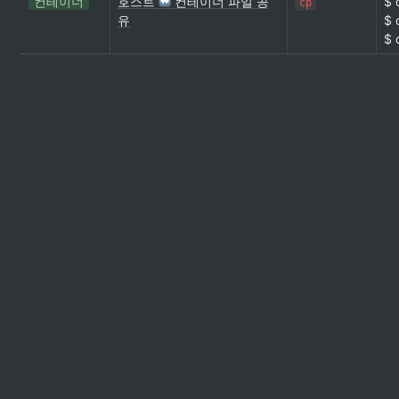
컨테이너
호스트
컨테이너 파일 공
$ 
cp
유
$ 
$ 