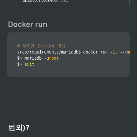
https://docs.docker.com/build/guide/
Docker run
# 일회용 컨테이너 생성
srcs/requirements/mariadb$ 
docker
 run 
-it
--rm
 ma
$
>
 mariadb 
-uroot
$
>
exit
번외)?