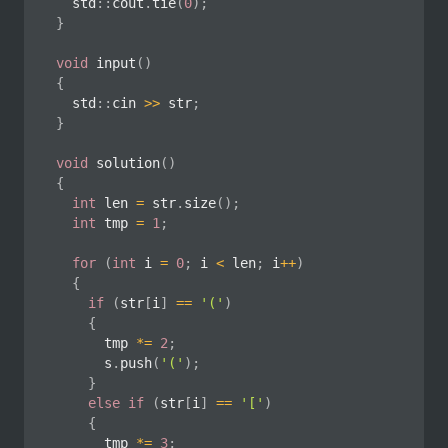
	std
::
cout
.
tie
(
0
)
;
}
void
input
(
)
{
	std
::
cin 
>>
 str
;
}
void
solution
(
)
{
int
 len 
=
 str
.
size
(
)
;
int
 tmp 
=
1
;
for
(
int
 i 
=
0
;
 i 
<
 len
;
 i
++
)
{
if
(
str
[
i
]
==
'('
)
{
			tmp 
*=
2
;
			s
.
push
(
'('
)
;
}
else
if
(
str
[
i
]
==
'['
)
{
			tmp 
*=
3
;