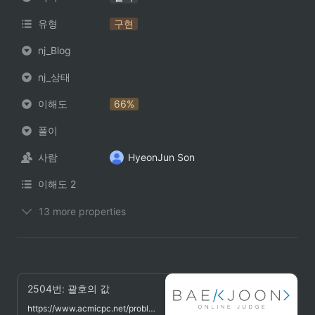
유형
구현
nj_Blog
nj_상태
이해도
66%
풀이
사람
HyeonJun Son
이해도 2
13 more properties
2504번: 괄호의 값
https://www.acmicpc.net/problem/2504