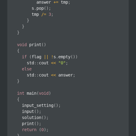
				answer 
+=
 tmp
;
			s
.
pop
(
)
;
			tmp 
/=
3
;
}
}
}
void
print
(
)
{
if
(
flag 
||
!
s
.
empty
(
)
)
		std
::
cout 
<<
"0"
;
else
		std
::
cout 
<<
 answer
;
}
int
main
(
void
)
{
input_setting
(
)
;
input
(
)
;
solution
(
)
;
print
(
)
;
return
(
0
)
;
}