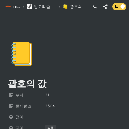
init6
/
알고리즘 DB
/
괄호의 값
📒
괄호의 값
주차
21
문제번호
2504
언어
티어
실버