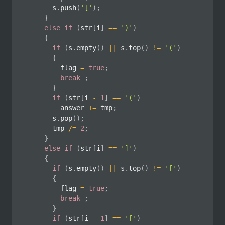
			s
.
push
(
'['
)
;
}
else
if
(
str
[
i
]
==
')'
)
{
if
(
s
.
empty
(
)
||
 s
.
top
(
)
!=
'('
)
{
				flag 
=
true
;
break
;
}
if
(
str
[
i 
-
1
]
==
'('
)
				answer 
+=
 tmp
;
			s
.
pop
(
)
;
			tmp 
/=
2
;
}
else
if
(
str
[
i
]
==
']'
)
{
if
(
s
.
empty
(
)
||
 s
.
top
(
)
!=
'['
)
{
				flag 
=
true
;
break
;
}
if
(
str
[
i 
-
1
]
==
'['
)