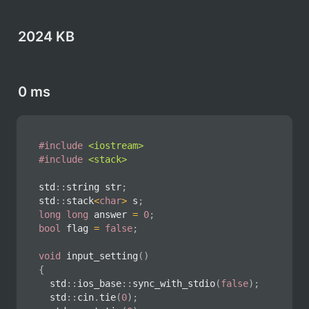
2024 KB
0 ms
#
include
<iostream>
#
include
<stack>
std
::
string str
;
std
::
stack
<
char
>
 s
;
long
long
 answer 
=
0
;
bool
 flag 
=
false
;
void
input_setting
(
)
{
	std
::
ios_base
::
sync_with_stdio
(
false
)
;
	std
::
cin
.
tie
(
0
)
;