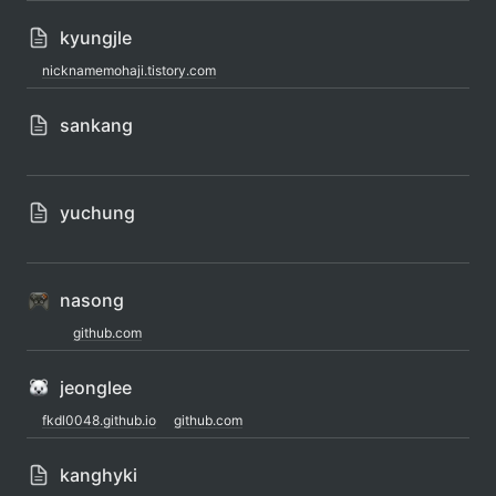
kyungjle
nicknamemohaji.tistory.com
sankang
yuchung
nasong
github.com
jeonglee
fkdl0048.github.io
github.com
kanghyki