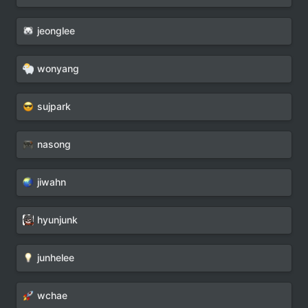
jeonglee
wonyang
sujpark
nasong
jiwahn
hyunjunk
junhelee
wchae