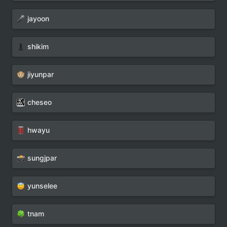
jayoon
shikim
jiyunpar
cheseo
hwayu
sungjpar
yunselee
tnam