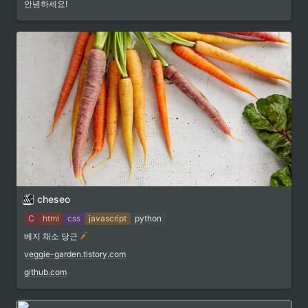
안녕하세요!
cheseo
C
html
css
javascript
python
베지 채소 당근
veggie-garden.tistory.com
github.com