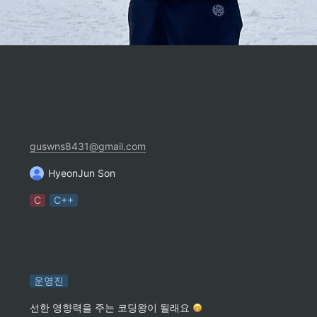
guswns8431@gmail.com
HyeonJun Son
C
C++
운영진
선한 영향력을 주는 코딩왕이 될래요 