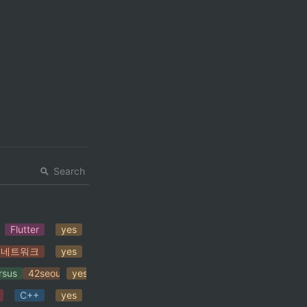
Search
Flutter
yes
네트워크
yes
n
rsus
42seoul
yes
Docker
C++
yes