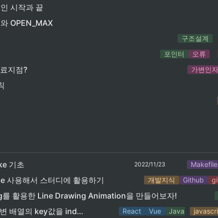
적인 시작과 끝
E와 OPEN_MAX
구조설계
포인터
오류
료지점?
가변인
칙
ake 기초
Makefile
2022/11/23
odule 사용해서 스터디에 활용하기
개발지식
Github
gi
svg를 활용한 Line Drawing Animation을 만들어보자!
[frontend] 가변 배열의 key값을 index로 사용시 문제점
React
Vue
Javascript
javascr