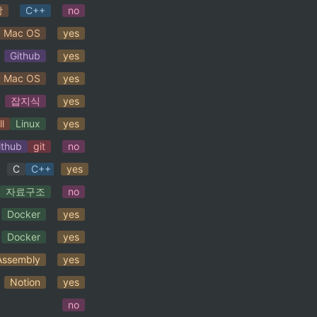
당
C++
no
Mac OS
yes
Github
yes
Mac OS
yes
잡지식
yes
l
Linux
yes
ithub
git
no
rd
C
C++
yes
자료구조
no
Docker
yes
Docker
yes
Assembly
yes
Notion
yes
no