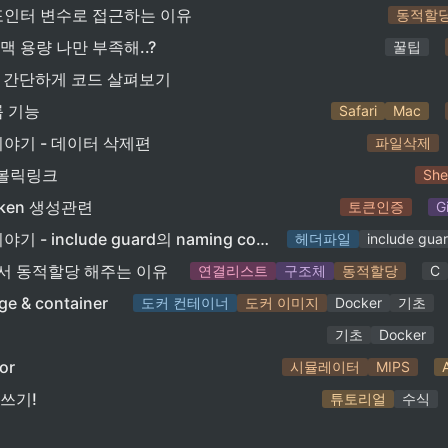
포인터 변수로 접근하는 이유
동적할
 용량 나만 부족해..?
꿀팁
ev로 간단하게 코드 살펴보기
룹 기능
Safari
Mac
이야기 - 데이터 삭제편
파일삭제
심볼릭링크
Shel
 token 생성관련
토큰인증
G
나만 몰랐던 이야기 - include guard의 naming convention편
헤더파일
include gua
 동적할당 해주는 이유
연결리스트
구조체
동적할당
C
e & container
도커 컨테이너
도커 이미지
Docker
기초
기초
Docker
or
시뮬레이터
MIPS
쓰기!
튜토리얼
수식