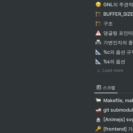
GNL의 주관
BUFFER_SIZ
구조
댕글링 포인터
가변인자의 종
%c의 옵션 규
%s의 옵션
Load more
스크랩
Makefile, m
git subm
[Animejs] 