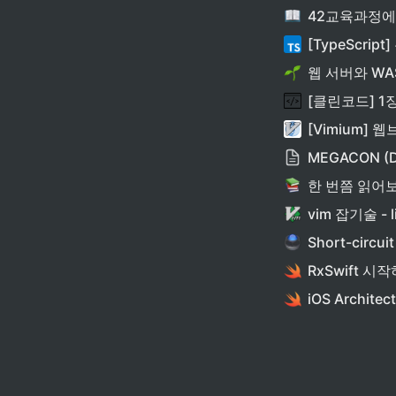
[TypeScript]
웹 서버와 WAS
[클린코드] 
[Vimium] 
MEGACON (
한 번쯤 읽어보
vim 잡기술 - l
Short-circ
RxSwift 시
iOS Architec
vim 잡기술 - f