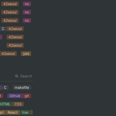
42seoul
no
42seoul
no
42seoul
no
C
42seoul
자
42seoul
42seoul
42seoul
yes
Search
C
makefile
t
Github
git
HTML
CSS
ipt
React
Vue
frontend