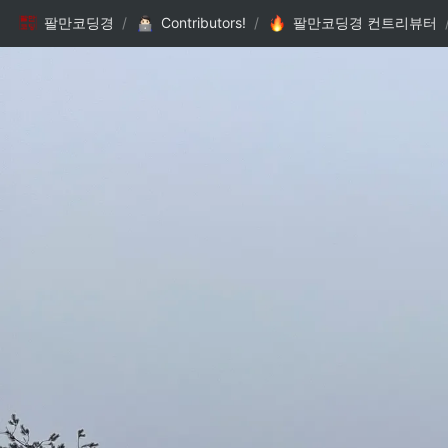
팔만코딩경
/
Contributors!
/
팔만코딩경 컨트리뷰터