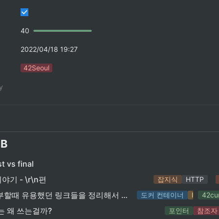
40
2022/04/18 19:27
42Seoul
y
DB
t vs final
기 - \r\n편
잡지식
HTTP
Inception 공부할때 유용했던 링크들을 정리해서 올릴건데 제목을 뭐라고 정하면 좋을까요
도커 컨테이너
Inceptio
42cu
는 왜 쓰는걸까?
포인터
참조자