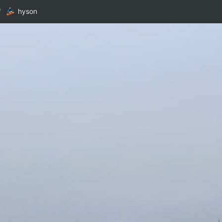
/
hyson