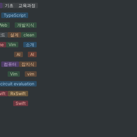
제
기초
교육과정
TypeScript
Web
개발지식
코드
설계
clean
me
Vim
소개
AI
AI
컴퓨터
잡지식
Vim
vim
circuit evaluation
ift
RxSwift
Swift
잡지식
vim
Swift