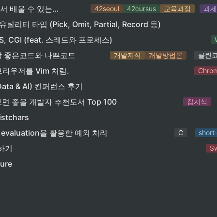
42교육과정에서 배울 수 있는 것
42seoul
42cursus
교육과정
과
 유틸리티 타입 (Pick, Omit, Partial, Record 등)
, CGI (feat. 스레드와 프로세스)
1장 좋은코드와 나쁜코드
개발지식
개발방법론
클린
웹브라우저를 Vim 처럼.
Chro
Data & AI) 컨퍼런스 후기
면 좋을 개발자 추천도서 Top 100
잡지식
istchars
uit evaluation을 활용한 예외 처리
C
short-
작하기
Sw
ture
old
Vim
(Swift) 확장성 있는 코드 만들기 연습 + 각 코드의 역할에 대해 생각하기