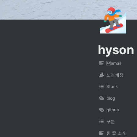
🏂
hyson
email
노션계정
Stack
blog
github
구분
한 줄 소개