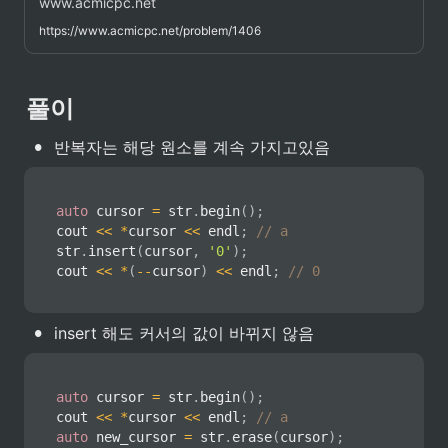
www.acmicpc.net
https://www.acmicpc.net/problem/1406
풀이
•
반복자는 해당 원소를 계속 가지고있음
auto
 cursor 
=
 str
.
begin
(
)
;
cout 
<<
*
cursor 
<<
 endl
;
// a
str
.
insert
(
cursor
,
'0'
)
;
cout 
<<
*
(
--
cursor
)
<<
 endl
;
// 0
•
insert 해도 커서의 값이 바뀌지 않음
auto
 cursor 
=
 str
.
begin
(
)
;
cout 
<<
*
cursor 
<<
 endl
;
// a
auto
 new_cursor 
=
 str
.
erase
(
cursor
)
;