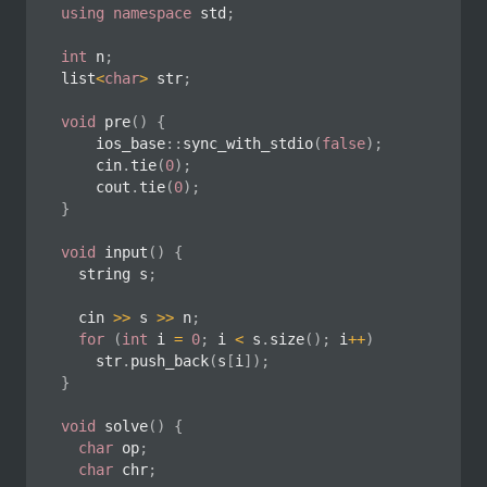
using
namespace
 std
;
int
 n
;
list
<
char
>
 str
;
void
pre
(
)
{
    ios_base
::
sync_with_stdio
(
false
)
;
    cin
.
tie
(
0
)
;
    cout
.
tie
(
0
)
;
}
void
input
(
)
{
	string s
;
	cin 
>>
 s 
>>
 n
;
for
(
int
 i 
=
0
;
 i 
<
 s
.
size
(
)
;
 i
++
)
		str
.
push_back
(
s
[
i
]
)
;
}
void
solve
(
)
{
char
 op
;
char
 chr
;