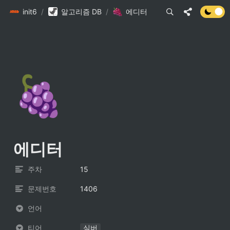
init6
/
알고리즘 DB
/
에디터
🍇
에디터
주차
15
문제번호
1406
언어
티어
실버