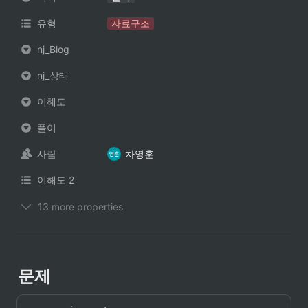
유형
자료구조
nj_Blog
nj_상태
이해도
풀이
사람
차영훈
이해도 2
13 more properties
문제