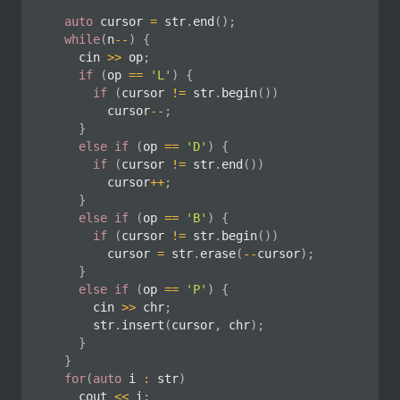
auto
 cursor 
=
 str
.
end
(
)
;
while
(
n
--
)
{
		cin 
>>
 op
;
if
(
op 
==
'L'
)
{
if
(
cursor 
!=
 str
.
begin
(
)
)
				cursor
--
;
}
else
if
(
op 
==
'D'
)
{
if
(
cursor 
!=
 str
.
end
(
)
)
				cursor
++
;
}
else
if
(
op 
==
'B'
)
{
if
(
cursor 
!=
 str
.
begin
(
)
)
				cursor 
=
 str
.
erase
(
--
cursor
)
;
}
else
if
(
op 
==
'P'
)
{
			cin 
>>
 chr
;
			str
.
insert
(
cursor
,
 chr
)
;
}
}
for
(
auto
 i 
:
 str
)
		cout 
<<
 i
;