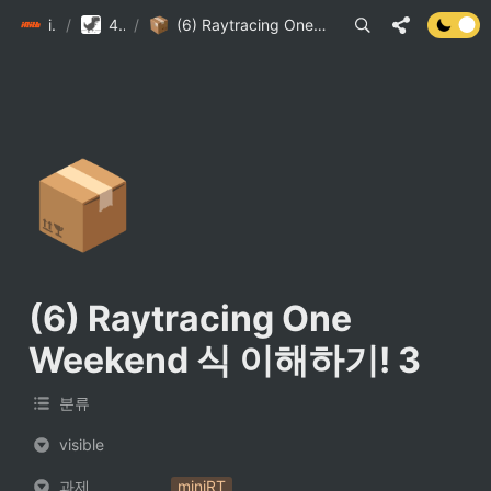
init6
/
42 DB
/
(6) Raytracing One Weekend 식 이해하기! 3
📦
(6) Raytracing One 
Weekend 식 이해하기! 3
분류
visible
과제
miniRT