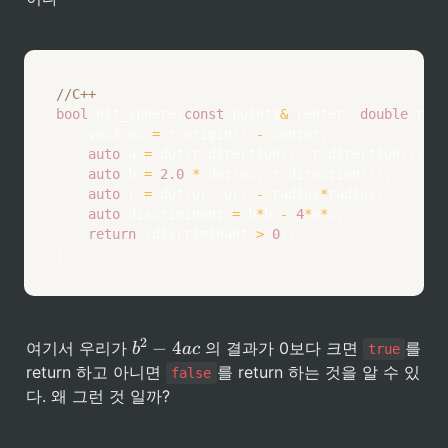
//C++
bool
hit_sphere
(
const
 point3
&
 center
,
double
 radi
    vec3 oc 
=
 r
.
origin
(
)
-
 center
;
auto
 a 
=
dot
(
r
.
direction
(
)
,
 r
.
direction
(
)
)
;
auto
 b 
=
2.0
*
dot
(
oc
,
 r
.
direction
(
)
)
;
auto
 c 
=
dot
(
oc
,
 oc
)
-
 radius
*
radius
;
auto
 discriminant 
=
 b
*
b 
-
4
*
a
*
c
;
return
(
discriminant 
>
0
)
;
}
b
2
−
4
여기서 우리가 
 의 결과가 0보다 크면 
를 
b
a
c
true
^
return 하고 아니면 
를 return 하는 것을 알 수 있
false
2 
다. 왜 그런 것 일까?
- 
4
a