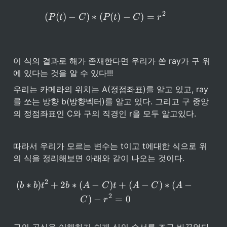
2
(P(t) - C) * (P(t) - C) = r^2
(
(
)
−
)
∗
(
(
)
−
)
=
P
t
C
P
t
C
r
이 식의 결과로 해가 존재한다면 우리가 쏜 ray가 구 위
에 있다는 것을 알 수 있다!!! 
우리는 카메라의 위치는 A(정점좌표)를 알고 있고, ray
를 쏘는 방향 b(방향벡터)를 알고 있다. 그리고 구 중앙
의 정점좌표인 C와 구의 직경인 r을 모두 알고있다. 
따라서 우리가 모르는 변수는 t이고 t에대한 식으로 위
의 식을 정리해보면 아래와 같이 나오는 것이다.
2
(b * b)t^2 + 2b *(A-C)t + (
(
∗
)
+
2
∗
(
−
)
+
(
−
)
∗
(
−
b
b
t
b
A
C
t
A
C
A
2
)
−
=
0
C
r