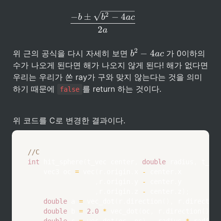
c
{-b \pm \sqrt{b^2 - 4ac} } 
2
−
±
−
4
b
b
a
c
2
a
b
2
−
4
위 근의 공식을 다시 자세히 보면 
 가 0이하의 
b
a
c
^
수가 나오게 된다면 해가 나오지 않게 된다! 해가 없다면 
2 
우리는 우리가 쏜 ray가 구와 맞지 않는다는 것을 의미
- 
하기 때문에 
를 return 하는 것이다. 
4
false
a
c
위 코드를 C로 변경한 결과이다.
//C
int
hit_sphere
(
t_vec center
,
double
 radius
,
 t_ray
    vec3 oc 
=
vec
(
r
.
origin
.
x 
-
 center
.
x

,
r
.
origin
.
y 
-
 center
.
y

,
r
.
origin
.
z 
-
 center
.
z
)
;
double
 a 
=
vec_dot
(
r
.
direction
(
)
,
 r
.
direction
double
 b 
=
2.0
*
vec_dot
(
oc
,
 r
.
direction
(
)
)
;