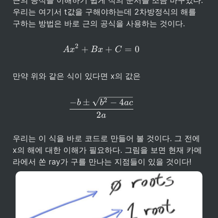
근의 공식을 이해하기 쉽게 식의 순서를 조금 바꾸었다. 
우리는 여기서 t값을 구해야하는데 2차방정식의 해를 
구하는 방법은 바로 근의 공식을 사용하는 것이다. 
2
Ax^2 + Bx + C = 0
+
+
=
0
A
x
B
x
C
만약 위와 같은 식이 있다면 x의 값은
{-b \pm \sqrt{b^2 - 4ac} } 
2
−
±
−
4
b
b
a
c
2
a
우리는 이 식을 바로 코드로 만들어 볼 것이다. 그 전에 
x의 해에 대한 이해가 필요하다. 그림을 보면 현재 카메
라에서 쏜 ray가 구를 만나는 지점들이 있을 것이다! 