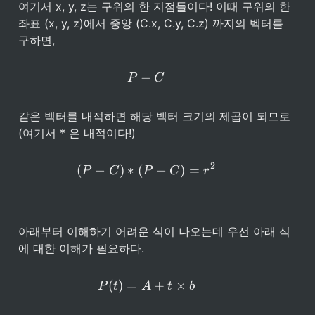
여기서 x, y, z는 구위의 한 지점들이다! 이때 구위의 한 
좌표 (x, y, z)에서 중앙 (C.x, C.y, C.z) 까지의 벡터를 
구하면, 
P - C
−
P
C
같은 벡터를 내적하면 해당 벡터 크기의 제곱이 되므로  
(여기서 * 은 내적이다!)
2
(P - C)*(P-C) = r^2
(
−
)
∗
(
−
)
=
P
C
P
C
r
아래부터 이해하기 어려운 식이 나오는데 우선 아래 식
에 대한 이해가 필요하다.
P(t) = A + t\times b
(
)
=
+
×
P
t
A
t
b