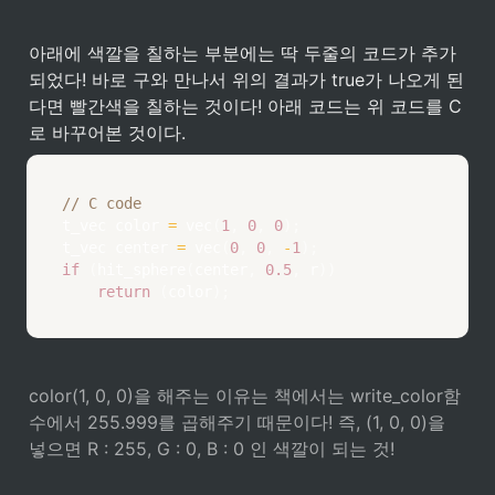
아래에 색깔을 칠하는 부분에는 딱 두줄의 코드가 추가
되었다! 바로 구와 만나서 위의 결과가 true가 나오게 된
다면 빨간색을 칠하는 것이다! 아래 코드는 위 코드를 C
로 바꾸어본 것이다. 
// C code
t_vec color 
=
vec
(
1
,
0
,
0
)
;
t_vec center 
=
vec
(
0
,
0
,
-
1
)
;
if
(
hit_sphere
(
center
,
0.5
,
 r
)
)
return
(
color
)
;
color(1, 0, 0)을 해주는 이유는 책에서는 write_color함
수에서 255.999를 곱해주기 때문이다! 즉, (1, 0, 0)을 
넣으면 R : 255, G : 0, B : 0 인 색깔이 되는 것!