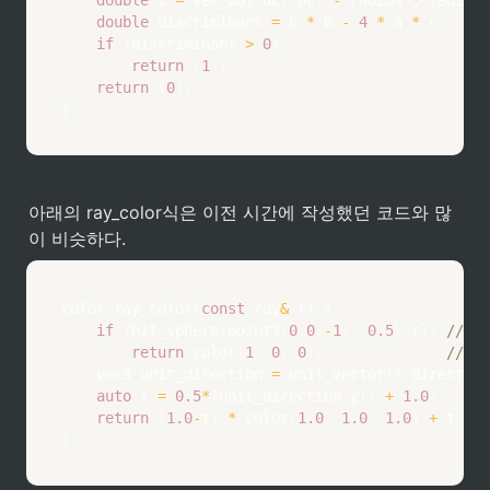
double
 c 
=
vec_dot
(
oc
,
 oc
)
-
 radius 
*
 radius
;
double
 discriminant 
=
 b 
*
 b 
-
4
*
 a 
*
 c
;
if
(
discriminant 
>
0
)
return
(
1
)
;
return
(
0
)
;
}
아래의 ray_color식은 이전 시간에 작성했던 코드와 많
이 비슷하다.
color 
ray_color
(
const
 ray
&
 r
)
{
if
(
hit_sphere
(
point3
(
0
,
0
,
-
1
)
,
0.5
,
 r
)
)
// 
return
color
(
1
,
0
,
0
)
;
// 
    vec3 unit_direction 
=
unit_vector
(
r
.
direction
auto
 t 
=
0.5
*
(
unit_direction
.
y
(
)
+
1.0
)
;
return
(
1.0
-
t
)
*
color
(
1.0
,
1.0
,
1.0
)
+
 t 
*
c
}