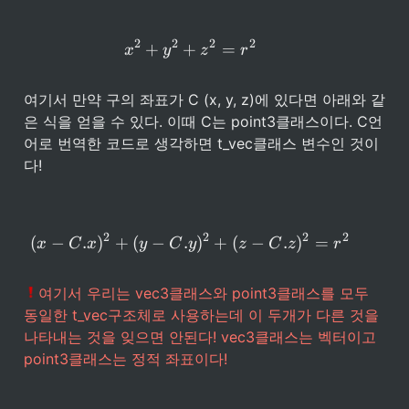
2
2
2
2
x^2 + y^2 + z^2 = r^2
+
+
=
x
y
z
r
여기서 만약 구의 좌표가 C (x, y, z)에 있다면 아래와 같
은 식을 얻을 수 있다. 이때 C는 point3클래스이다. C언
어로 번역한 코드로 생각하면 t_vec클래스 변수인 것이
다!
2
2
2
2
(x - C.x)^2 + (y - C.y)^2 + (
(
−
.
)
+
(
−
.
)
+
(
−
.
)
=
x
C
x
y
C
y
z
C
z
r
여기서 우리는 vec3클래스와 point3클래스를 모두 
동일한 t_vec구조체로 사용하는데 이 두개가 다른 것을 
나타내는 것을 잊으면 안된다! vec3클래스는 벡터이고 
point3클래스는 정적 좌표이다!