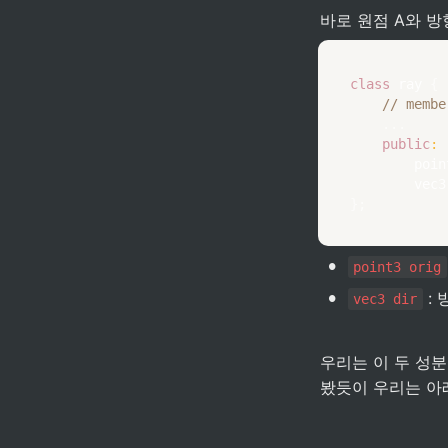
바로 원점 A와 방
class
ray
{
// membe
.
.
.
public
:
        poin
        vec3
}
;
•
point3 orig
•
 :
vec3 dir
우리는 이 두 성분
봤듯이 우리는 아래