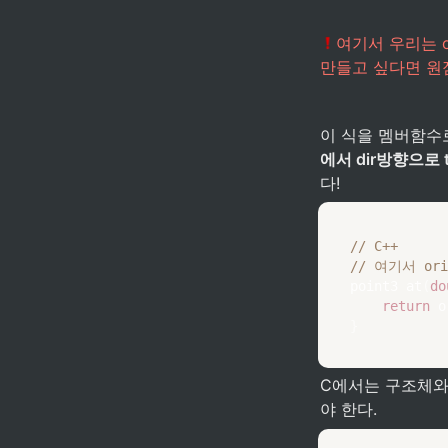
여기서 우리는 o
만들고 싶다면 원점
이 식을 멤버함수
에서 dir방향으로
다! 
// C++ 
// 여기서 or
point3 
at
(
do
return
 o
}
C에서는 구조체와
야 한다.