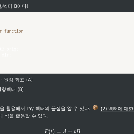
향벡터 B이다!
r function
t3 orig
;
 dir
;
 : 원점 좌표 (A)
 방향벡터 (B)
을 활용해서 ray 벡터의 끝점을 알 수 있다. 
(2) 벡터에 대한
 식을 활용할 수 있다.
P(t) = A + tB
(
)
=
+
P
t
A
tB