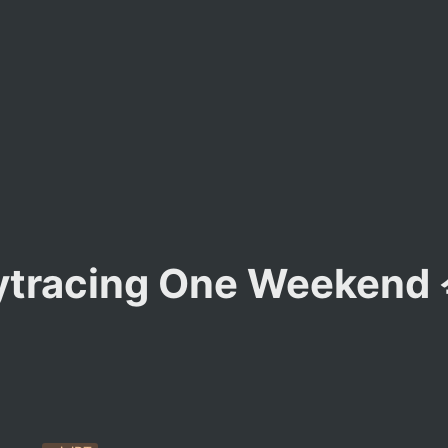
aytracing One Weeken