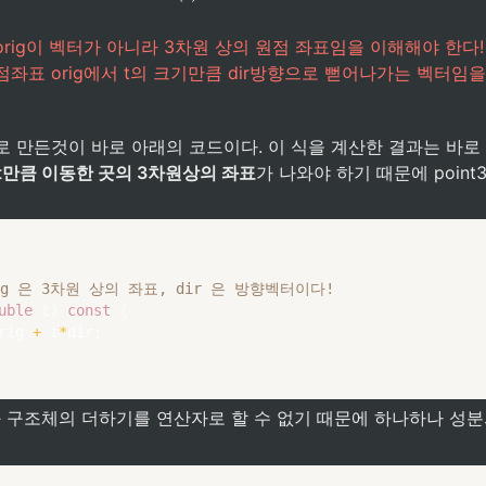
rig이 벡터가 아니라 3차원 상의 원점 좌표임을 이해해야 한다! 즉
좌표 orig에서 t의 크기만큼 dir방향으로 뻗어나가는 벡터임을
로 만든것이 바로 아래의 코드이다. 이 식을 계산한 결과는 바로
 t만큼 이동한 곳의 3차원상의 좌표
가 나와야 하기 때문에 poin
ig 은 3차원 상의 좌표, dir 은 방향벡터이다!
uble
 t
)
const
{
rig 
+
 t
*
dir
;
 구조체의 더하기를 연산자로 할 수 없기 때문에 하나하나 성분