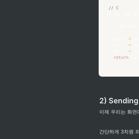
// C
t_vec	
ray_at
{
	t_vec out
;
	out
.
x 
=
 ra
	out
.
y 
=
 ra
	out
.
z 
=
 ra
return
(
ou
}
2) Sending
이제 우리는 화면에
간단하게 3차원 좌