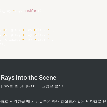
(
t_ray 
*
ray
,
double
 t
)
y
->
origin
.
x 
+
 ray
->
dir
.
x 
*
 t
;
y
->
origin
.
y 
+
 ray
->
dir
.
y 
*
 t
;
y
->
origin
.
z 
+
 ray
->
dir
.
z 
*
 t
;
t
)
;
 Rays Into the Scene
 ray를 쏠 것이다! 아래 그림을 보자!
표로 생각했을 때 x, y, z 축은 아래 화살표와 같은 방향으로 뻗