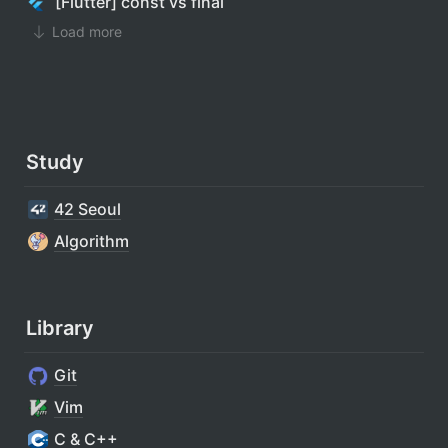
[Flutter] const vs final
Load more
Study
42 Seoul
Algorithm
Library
Git
Vim
C & C++