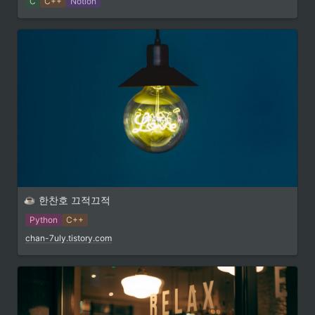
C
C++
Notion
한찬호 끄적끄적
Python
C++
chan-7uly.tistory.com