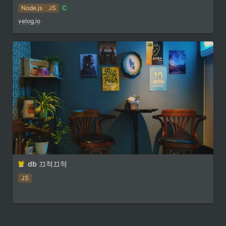
Node.js
JS
C
velog.io
db 끄적끄적
JS