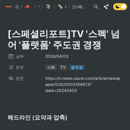
/
init6
끄적끄적
/
/
손현준 끄적끄적
/
팁
IT관련 기사
/
IT관련 이슈 스크랩
/
[스페셜리포트]TV '스펙' 넘어 '플랫폼' 주도권 경쟁
[스페셜리포트]TV '스펙' 넘
어 '플랫폼' 주도권 경쟁
날짜
2024/04/03
분류
사회
TV
플랫폼
원문
https://n.news.naver.com/article/newsp
aper/030/0003194613?
date=20240403
헤드라인 (요약과 압축)