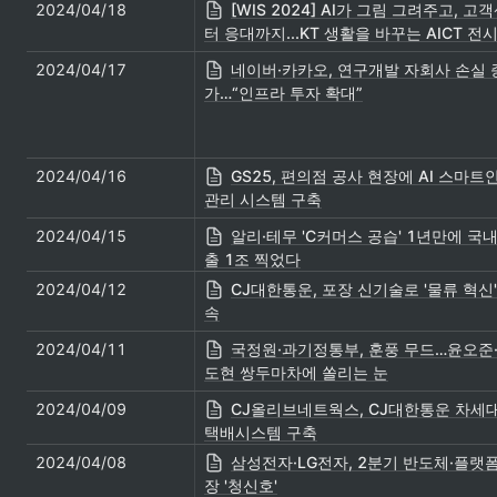
2024/04/18
[WIS 2024] AI가 그림 그려주고, 고
터 응대까지...KT 생활을 바꾸는 AICT 전
2024/04/17
네이버·카카오, 연구개발 자회사 손실 
가…“인프라 투자 확대”
2024/04/16
GS25, 편의점 공사 현장에 AI 스마트
관리 시스템 구축
2024/04/15
알리·테무 'C커머스 공습' 1년만에 국내
출 1조 찍었다
2024/04/12
CJ대한통운, 포장 신기술로 '물류 혁신'
속
2024/04/11
국정원·과기정통부, 훈풍 무드…윤오준
도현 쌍두마차에 쏠리는 눈
2024/04/09
CJ올리브네트웍스, CJ대한통운 차세
택배시스템 구축
2024/04/08
삼성전자·LG전자, 2분기 반도체·플랫폼
장 '청신호'