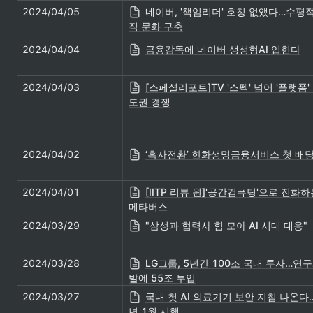
2024/04/05
네이버, '책임리더' 호칭 없앴다…수평적
직 문화 구축
2024/04/04
금융감독에 네이버 생성형AI 입힌다
2024/04/03
[스페셜리포트]TV '스펙' 넘어 '플랫폼'
도권 경쟁
2024/04/02
‘흑자전환’ 한화생명금융서비스 첫 배
2024/04/01
[IITP 리뷰 원]'공간컴퓨팅'으로 진화하
메타버스
2024/03/29
"삼성과 협력사 힘 모아 AI 시대 대응"
2024/03/28
LG그룹, 5년간 100조 국내 투자…연
발에 55조 투입
2024/03/27
국내 첫 AI 의료기기 보안 지침 나온다
년 1월 시행