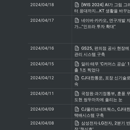
2024/04/18
[WIS 2024] AI가 그림 
터 응대까지...KT 생활을 바꾸는
2024/04/17
네이버·카카오, 연구개발 
가…“인프라 투자 확대”
2024/04/16
GS25, 편의점 공사 현장에
관리 시스템 구축
2024/04/15
알리·테무 'C커머스 공습' 
출 1조 찍었다
2024/04/12
CJ대한통운, 포장 신기술로 
속
2024/04/11
국정원·과기정통부, 훈풍 
도현 쌍두마차에 쏠리는 눈
2024/04/09
CJ올리브네트웍스, CJ대
택배시스템 구축
2024/04/08
삼성전자·LG전자, 2분기 
장 '청신호'