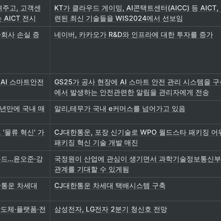
그려주고, 고객센
KT가 클라우드 게이밍, AI콘택트센터(AICC) 등 AICT
 AICT 전시
련된 최신 기술들을 WIS2024에서 선보임
자회사 손실 증
네이버, 카카오가 R&D와 인프라에 대한 투자를 증가
 AI 스마트안전
GS25가 공사 현장에 AI 스마트 안전 관리 시스템을 
에서 발생하는 안전관련한 알림을 관리자에게 전송
1년만에 국내 매
알리,테무가 국내 e커머스를 넘어가고 있음
'물류 혁신' 가
CJ대한통운, 포장 신기술로 WPO 월드스타 패키징 어
패키징 혁신 기술 개발 매진
무드…윤오준·강
국정원이 산업에 관심이 생기면서 과학기술정보통신부
관계를 기대할 수 있게됨
한통운 차세대
CJ대한통운 차세대 택배시스템 구축
반도체·플랫폼·전
삼성전자, LG전자 2분기 청신호 전망