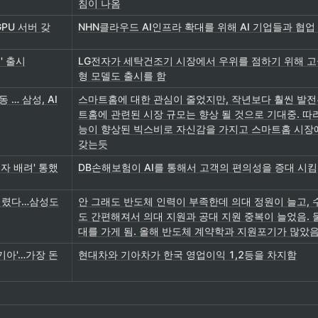
침이 나옴
PU 서버 갖
NHN클라우드 AI인프라 확대를 위해 AI 기업들과 협업
' 출시
LG전자가 세탁건조기 시장에서 우위를 점하기 위해 
형 모델도 출시를 함
 … 삼성, AI
스마트홈에 대한 관심이 줄었지만, 작년보다 훨씬 발전된
트홈에 관련된 시장 규모는 향상 될 것으로 기대중. 따
능이 향상된 빅스비로 자신감을 가지고 스마트홈 시장
갖는듯
자 배려' 통했
DB손해보험이 AI를 통해서 고객의 편의성을 증대 시킴
열렸다…삼성도
안 그래도 반도체 인력이 부족한데 의대 정원이 늘고,
도 간편해져서 의대 지원과 공대 지원 중복이 늘었음. 
대를 가게 됨. 올해 반도체 계약학과 지원포기가 많았
기아'…가장 돈
현대차와 기아차가 한국 영업이익 1,2등을 차지함