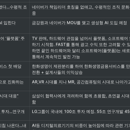
없앴다…수평적 조
네이버가 책임리더 호칭을 없애고, 수평적인 조직 문
중
I 입힌다
금강원과 네이버가 MOU를 맺고 생성형 AI 도입 예정
어 '플랫폼' 주
TV 판매, 하드웨어 관점을 넘어서 플랫폼, 소프트웨어
하기 시작함. FAST를 통해 광고 수익 또한 고려할 수 
하면 끝인 하드웨어와 달리 소프트웨어(플랫폼)는 새
통해서 계속적인 발전 가능
비스 첫 배당
한화생명이 제판분리를 하여 한화생명금융서비스를 
전환 + 설계사들의 이익상승
팅'으로 진화하는
AR,VR 시대를 지나 MR, 공간컴퓨팅의 시대로 나아가
 시대 대응"
삼성이 협력사에게 격려하여 함께 초융합, 초연결 시
함
국내 투자…연구개
LG그룹이 국내에 100조 투자 예정. 55조 연구개발 4
 지침 나온다…내
AI등 디지털의료기기의 비중이 높아짐에 따라 관련 기