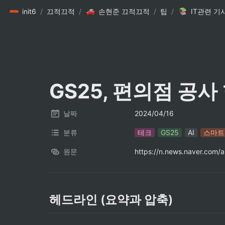
init6
/
끄적끄적
/
손현준 끄적끄적
/
팁
/
IT관련 기
GS25, 편의점 공
날짜
2024/04/16
분류
테크
GS25
AI
스마트
원문
https://n.news.naver.com
헤드라인 (요약과 압축)