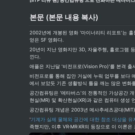
[IITP 리뷰 원]'공간컴퓨팅'으로 진화하는 메타버
본문 (본문 내용 복사)
2002년에 개봉된 영화 '마이너리티 리포트'는 
얻은 SF 영화다.
20년이 지난 영화지만 3D, 자율주행, 홀로그
낀다.
애플은 지난달 '비전프로(Vision Pro)'를 본격 출시
비전프로를 통해 집안 거실에 누워 업무를 보다 메
에서 보았듯 기존 생활방식 틀을 깨는 많은 변화
공간컴퓨팅은 '메타버스'의 전통적인 가상공간 개
현실(MR) 및 확산현실(XR)과 같은 컴퓨터 생성
공간컴퓨팅 개념은 2003년 메사추세츠공대(MIT
'
기계가 실제 물체와 공간에 대한 참조 대상을 유
족했지만, 이후 VR·MR·XR의 등장으로 이 이론