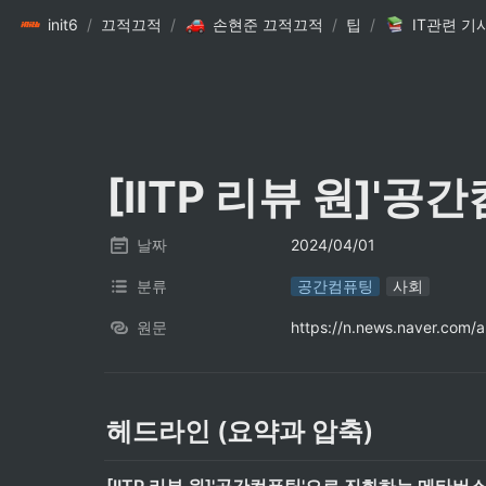
init6
/
끄적끄적
/
손현준 끄적끄적
/
팁
/
IT관련 기
[IITP 리뷰 원]
날짜
2024/04/01
분류
공간컴퓨팅
사회
원문
https://n.news.naver.com
헤드라인 (요약과 압축)