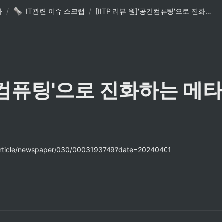
사
/
IT관련 이슈 스크랩
/
[IITP 리뷰 원]'공간컴퓨팅'으로 진화하는 메타버스
'공간컴퓨팅'으로 진화하는 메
/article/newspaper/030/0003193749?date=20240401