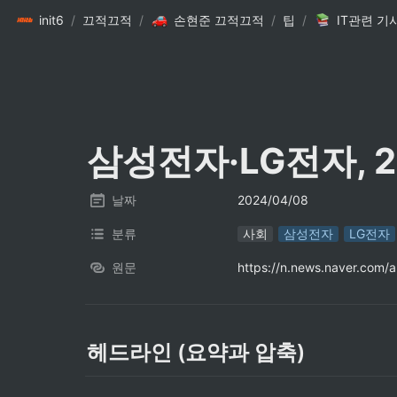
init6
/
끄적끄적
/
손현준 끄적끄적
/
팁
/
IT관련 기
삼성전자·LG전자, 
날짜
2024/04/08
분류
사회
삼성전자
LG전자
원문
https://n.news.naver.com
헤드라인 (요약과 압축)