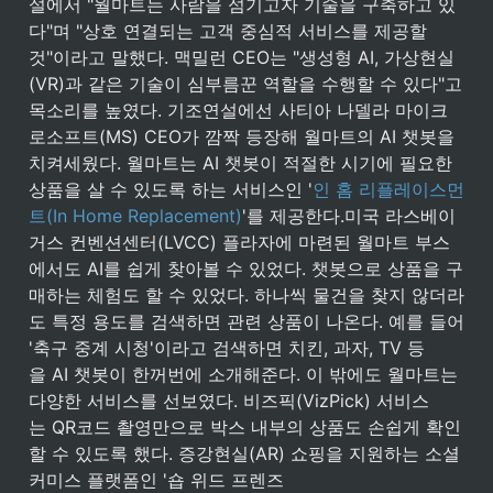
설에서 "월마트는 사람을 섬기고자 기술을 구축하고 있
다"며 "상호 연결되는 고객 중심적 서비스를 제공할 
것"이라고 말했다. 맥밀런 CEO는 "생성형 AI, 가상현실
(VR)과 같은 기술이 심부름꾼 역할을 수행할 수 있다"고 
목소리를 높였다. 기조연설에선 사티아 나델라 마이크
로소프트(MS) CEO가 깜짝 등장해 월마트의 AI 챗봇을 
치켜세웠다. 월마트는 AI 챗봇이 적절한 시기에 필요한 
상품을 살 수 있도록 하는 서비스인 '
인 홈 리플레이스먼
트(In Home Replacement)
'를 제공한다.미국 라스베이
거스 컨벤션센터(LVCC) 플라자에 마련된 월마트 부스
에서도 AI를 쉽게 찾아볼 수 있었다. 챗봇으로 상품을 구
매하는 체험도 할 수 있었다. 하나씩 물건을 찾지 않더라
도 특정 용도를 검색하면 관련 상품이 나온다. 예를 들어 
'축구 중계 시청'이라고 검색하면 치킨, 과자, TV 등
을 AI 챗봇이 한꺼번에 소개해준다. 이 밖에도 월마트는 
다양한 서비스를 선보였다. 비즈픽(VizPick) 서비스
는 QR코드 촬영만으로 박스 내부의 상품도 손쉽게 확인
할 수 있도록 했다. 증강현실(AR) 쇼핑을 지원하는 소셜
커미스 플랫폼인 '숍 위드 프렌즈