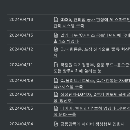
2024/04/16
GS25, 편의점 공사 현장에 AI 스마트
관리 시스템 구축
2024/04/15
알리·테무 'C커머스 공습' 1년만에 국내
출 1조 찍었다
2024/04/12
CJ대한통운, 포장 신기술로 '물류 혁신'
속
2024/04/11
국정원·과기정통부, 훈풍 무드…윤오준
도현 쌍두마차에 쏠리는 눈
2024/04/09
CJ올리브네트웍스, CJ대한통운 차세
택배시스템 구축
2024/04/08
삼성전자·LG전자, 2분기 반도체·플랫폼
장 '청신호'
2024/04/05
네이버, '책임리더' 호칭 없앴다…수평적
직 문화 구축
2024/04/04
금융감독에 네이버 생성형AI 입힌다