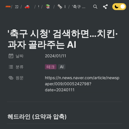
/
init6
끄적끄적
/
/
손현준 끄적끄적
/
팁
IT관련 기사
/
IT관련 이슈 스크랩
/
'축구 시청' 검색하면…치킨·과자 골라주는 AI
'축구 시청' 검색하면…치킨·
과자 골라주는 AI
날짜
2024/01/11
분류
테크
AI
원문
https://n.news.naver.com/article/newsp
aper/009/0005242798?
date=20240111
헤드라인 (요약과 압축)