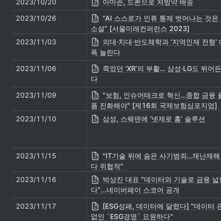
2023/10/20
아마존, 드론으로 처방약 배송
2023/10/26
“AI 스스로가 인류 통제 벗어나는 것은 
소설” [서울미래컨퍼런스 2023]
2023/11/03
의대·치대·반도체학과 ‘지역인재 전형’ 
폭 늘린다
2023/11/06
죽었던 ‘XR’의 부활… 삼성·LG도 뛰어
다
2023/11/09
"보험, 인슈어테크로 혁신…종합 금융 
폼 진화해야" [제16회 국제보험심포지엄]
2023/11/10
삼성, 스웨덴에 ‘넷제로 홈’ 솔루션
2023/11/15
"IT기술 뒤에 숨은 사기범죄…재난재
다 위협적"
2023/11/16
박상진 대표 “데이터와 기술로 금융 넓
다”...네이버페이 스코어 공개
2023/11/17
[ESG성패, 데이터에 달렸다] "데이터 
없인 `ESG경영` 요원하다"