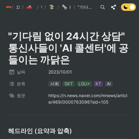
/
init6
끄적끄적
/
/
손현준 끄적끄적
/
팁
IT관련 기사
/
IT관련 이슈 스크랩
/
"기다림 없이 24시간 상담" 통신사들이 'AI 콜센터'에 공 들이는 까닭은
"기다림 없이 24시간 상담" 
통신사들이 'AI 콜센터'에 공 
들이는 까닭은
날짜
2023/10/01
분류
사회
SKT
LGU+
KT
AI
원문
https://n.news.naver.com/mnews/articl
e/469/0000763096?sid=105
헤드라인 (요약과 압축)