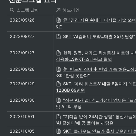
스크랩 날짜
헤드라인
2023/09/26
尹 "인간 자유 확대에 디지털 기술 쓰여
야"
2023/09/27
SKT "AI컴퍼니 도약…매출 25兆 달성"
2023/09/27
한화-원웹, 저궤도 위성통신 이르면 내
상용화…SK·KT-스타링크 협업
2023/09/28
美, 반도체 장비 中 반입 계속 허용…삼
·SK "안심 못한다"
2023/09/29
SKT, '메타 퀘스트3' 내달 8일까지 예
128GB 69만원
2023/09/30
"작은 AI가 맵다" …가성비 앞세운 `프
빗 AI`의 부상
2023/10/01
"기다림 없이 24시간 상담" 통신사들
'AI 콜센터'에 공 들이는 까닭은
2023/10/05
SKT, 클라우드 인프라 출시…"운영비 