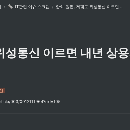
사
/
IT관련 이슈 스크랩
/
한화-원웹, 저궤도 위성통신 이르면 내년 상용화…SK·KT-스타링크 협업
위성통신 이르면 내년 상용
신
article/003/0012111964?sid=105