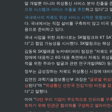
말 개발뿐 아니라 위성통신 서비스 분야 진출을 준
으로 시스템과 서비스 수출을 추진
하고 있다”고 
국내에서의 저궤도 위성 서비스 시작은 원웹보다 
다. 국내에서는 직접 설비를 구축하지 않고 미국 
용으로 준비하고 있다.
국내 사업을 위한 파트너로는 SK텔링크와 KT SA
다”고 협업 가능성을 시사했다. SK텔링크는 해상 
김동욱 SK텔레콤 뉴커넥티비티 팀장은 “저궤도 위
장애에 대응하고 6G 대응 측면에서 저궤도 위성을
적을 위한 주파수 발굴과 관련 연구개발(R&D) 
정부는 급성장하는 저궤도 위성통신 시장에 대비하
김연진 과학기술정보통신부 과장은 “
글로벌 위성통
상
된다”며 “‘
위성통신 선진국 진입’이란 비전을 갖
다”고 말했다.
이어 “
다만 우리 기업이 주도적으로 인프라를 구축
토하기 위해 민관군 협의체를 구성하고 얼라이언