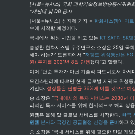
[서울=뉴시스] 국회 과학기술정보방송통신위원회 
*재판매 및 DB 금지
[서울=뉴시스] 심지혜 기자 = 
한화시스템이 이르
수에 시작할 예정이다.
국내에서 위성 사업을 하고 있는 
KT SAT과 S
송성찬 한화시스템 우주연구소 소장은 25일 국
해야 하는가’ 토론회에서 “
저궤도 위성통신은 6G
원) 투자를 2021년 8월 단행
했다”고 말했다.
이어 “단순 투자가 아닌 기술적 파트너로서 차세대
모건스탠리에 따르면 현재 글로벌 저궤도 위성통
겨진다. 
성장률은 연평균 36%에 이를 것으로 예
송 소장은 “
국내에서의 독자 서비스는 2030년 이
리적인 독자 서비스를 위해 한시적으로 해외 상용 
원웹은 올해 말 글로벌 서비스를 시작한다. 
한국 
원웹 본사와 국경간 공급협정 신청을 준비
하고 있
송 소장은 “국내 서비스를 위해 필요한 단말 개발