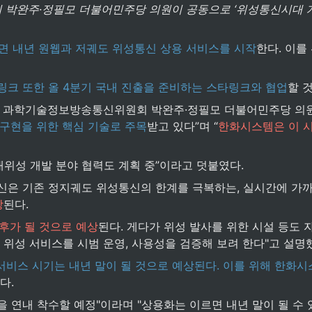
박완주·정필모 더불어민주당 의원이 공동으로 ‘위성통신시대 개막
면 내년 원웹과 저궤도 위성통신 상용 서비스를 시작
한다. 이를
K텔링크 또한 올 4분기 국내 진출을 준비하는 스타링크와 협업
할 
회 과학기술정보방송통신위원회 박완주·정필모 더불어민주당 의원이
 구현을 위한 핵심 기술로 주목
받고 있다”며 “
한화시스템은 이 시
위성 개발 분야 협력도 계획 중”이라고 덧붙였다.
신은 기존 정지궤도 위성통신의 한계를 극복하는, 실시간에 가까
상
된다.
후가 될 것으로 예상
된다. 게다가 위성 발사를 위한 시설 등도 
위성 서비스를 시범 운영, 사용성을 검증해 보려 한다"고 설명
서비스 시기는 내년 말이 될 것으로 예상된다. 이를 위해 한화시
다.
을 연내 착수할 예정"이라며 "상용화는 이르면 내년 말이 될 수 