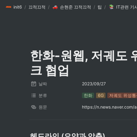
init6
/
끄적끄적
/
손현준 끄적끄적
/
팁
/
IT관련 기
한화-원웹, 저궤도 
크 협업
날짜
2023/09/27
분류
한화
6G
저궤도 위성통
원문
https://n.news.naver.com/
헤드라인 (요약과 압축)