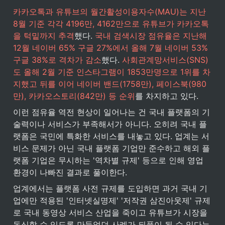
카카오톡과 유튜브의 월간활성이용자수(MAU)는 지난 
8월 기준 각각 4196만, 4162만으로 유튜브가 카카오톡
을 턱밑까지 추격
했다. 
국내 검색시장 점유율은 지난해 
12월 네이버 65% 구글 27%에서 올해 7월 네이버 53% 
구글 38%로 격차가 감소
했다. 
사회관계망서비스(SNS)
도 올해 2월 기준 인스타그램이 1853만명으로 1위를 차
지했고 뒤를 이어 네이버 밴드(1758만), 페이스북(980
만), 카카오스토리(842만) 등 순위
를 차지하고 있다.
이런 점유율 역전 현상이 일어나는 건 국내 플랫폼의 기
술력이나 서비스가 부족해서가 아니다. 오히려 국내 플
랫폼은 국민에 특화한 서비스를 내놓고 있다. 업계는 서
비스 문제가 아닌 국내 플랫폼 기업만 준수하고 해외 플
랫폼 기업은 무시하는 '역차별 규제' 등으로 인해 영업 
환경이 나빠진 결과로 풀이한다.
업계에서는 플랫폼 사전 규제를 도입하면 과거 국내 기
업에만 적용된 '인터넷실명제' '저작권 삼진아웃제' 규제
로 국내 동영상 서비스 산업을 죽이고 유튜브가 시장을 
독식할 수 있도록 만들었던 사례가 되풀이 될 수 있다는 