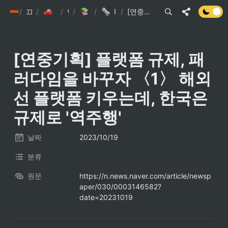
/
init6
끄적끄적
/
/
손현준 끄적끄적
/
팁
IT관련 기사
/
IT관련 이슈 스크랩
/
[연중기획] 플랫폼 규제, 패러다임을 바꾸자 〈1〉 해외선 플랫폼 키우는데, 한국은 규제로 '역주행'
[연중기획] 플랫폼 규제, 패
러다임을 바꾸자 〈1〉 해외
선 플랫폼 키우는데, 한국은 
규제로 '역주행'
날짜
2023/10/19
분류
원문
https://n.news.naver.com/article/newsp
aper/030/0003146582?
date=20231019