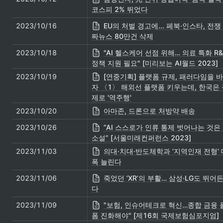
코스피 2% 뛰었다
2023/10/16
EU의 처벌 경고에... 페북·인스타, 전쟁
짜뉴스 80만건 삭제
2023/10/18
"AI 헬스케어 선점 위해… 의료 특화 R&
정책 지원 필요" [미리보는 AI월드 2023]
2023/10/19
[연중기획] 플랫폼 규제, 패러다임을 
자 〈1〉 해외선 플랫폼 키우는데, 한국은 
제로 '역주행'
2023/10/20
아마존, 드론으로 처방약 배송
2023/10/26
“AI 스스로가 인류 통제 벗어나는 것은 
소설” [서울미래컨퍼런스 2023]
2023/11/03
의대·치대·반도체학과 ‘지역인재 전형’ 
폭 늘린다
2023/11/06
죽었던 ‘XR’의 부활… 삼성·LG도 뛰어
다
2023/11/09
"보험, 인슈어테크로 혁신…종합 금융 
폼 진화해야" [제16회 국제보험심포지엄]