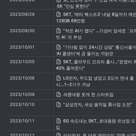
·SK "안심 못한다"
2023/09/29
SKT, '메타 퀘스트3' 내달 8일까지 예
128GB 69만원
2023/09/30
"작은 AI가 맵다" …가성비 앞세운 `프
빗 AI`의 부상
2023/10/01
"기다림 없이 24시간 상담" 통신사들
'AI 콜센터'에 공 들이는 까닭은
2023/10/05
SKT, 클라우드 인프라 출시…"운영비 
40% 줄여준다"
2023/10/06
LG전자, 무드업 냉장고 2도어 연내 출
시...1~2가구 겨냥
2023/10/09
세종대왕 웃게 한 스타트업
2023/10/10
"삼성전자, 세상 움직일 新사업 도전"
2023/10/11
6G 속도내는 SKT, 초대용량 유선망 도
입
2023/10/12
삼성전자, 兆 단위 영업이익 '깜짝 실적'