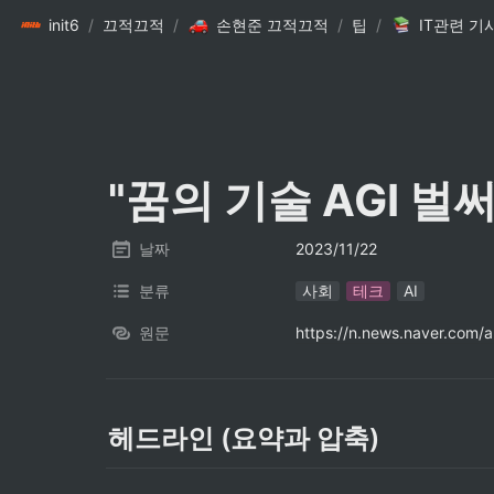
init6
/
끄적끄적
/
손현준 끄적끄적
/
팁
/
IT관련 기
"꿈의 기술 AGI 벌
날짜
2023/11/22
분류
사회
테크
AI
원문
https://n.news.naver.com
헤드라인 (요약과 압축)