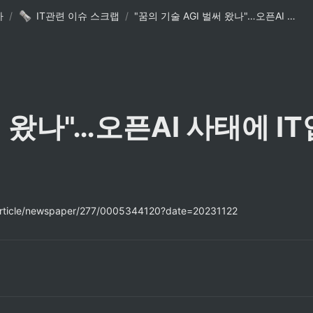
사
/
IT관련 이슈 스크랩
/
"꿈의 기술 AGI 벌써 왔나"…오픈AI 사태에 IT업계 촉각
써 왔나"…오픈AI 사태에 I
/article/newspaper/277/0005344120?date=20231122