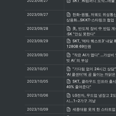
2023/09/27
SKT "AI컴퍼니 도약…매출 
2023/09/27
한화-원웹, 저궤도 위성통
상용화…SK·KT-스타링크 협업
2023/09/28
美, 반도체 장비 中 반입 
·SK "안심 못한다"
2023/09/29
SKT, '메타 퀘스트3' 내달
128GB 69만원
2023/09/30
"작은 AI가 맵다" …가성비
빗 AI`의 부상
2023/10/01
"기다림 없이 24시간 상담
'AI 콜센터'에 공 들이는 까닭은
2023/10/05
SKT, 클라우드 인프라 출
40% 줄여준다"
2023/10/06
LG전자, 무드업 냉장고 2
시...1~2가구 겨냥
2023/10/09
세종대왕 웃게 한 스타트업