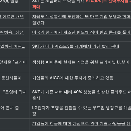
25兆 달성"
SKT는 AI컴퍼니 도약을 위해
AI 피라미드 전략투자를
확대
신 이르면 내년
저궤도 위성통신에 도전하는 또 다른 기업 원웹과 한
잡았다
계속 허용…삼성
미국의 중국에서 제조된 반도체 장비 반입 통제를 풀
 8일까지 예판…
SKT가 메타 퀘스트3를 세계에서 가장 빨리 판매
 앞세운 `프라이
생성형 AI이후에 현재는 기업을 위한 프라이빗 LLM이
" 통신사들이
기업들의 AICC에 대한 투자가 증가하고 있음
시…"운영비 최대
SKT가 기존 서버 대비 40% 성능을 향상한 클라우드
출시
도어 연내 출
LG전자가 조명을 전환할 수 있는 무드업 냉장고를 개
정
기업들이 한글에 대한 관심으로 관련 기술,사업들을 