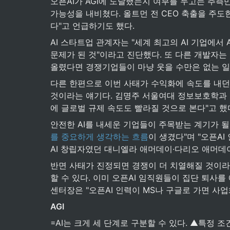
오픈AI가 AGI에 도달했는지 여부를 두고는 추측만 
가능성을 내비쳤다. 올트먼 전 CEO 축출을 주도
다"고 언급하기도 했다.
AI 스타트업 관계자는 "세계 최고의 AI 기업에서
문제가 된 것"이라고 진단했다. 또 다른 개발자는 
올렸다면 경쟁기업들이 마냥 웃을 수만은 없는 일
다른 한편으로 이번 사태가 수익화에 속도를 내던 
것이라는 얘기다. 김명주 서울여대 정보보호학과 교
에 글로벌 규제 속도도 빨라질 것으로 본다"고 했
안전한 AI를 내세운 기업들이 주목받는 계기가 될
를 중요하게 생각하는 흐름
이 생겼다"며 "오픈A
AI 창립자였던 대니엘라 애머데이·다리오 애머데이
반면 사태가 진정되면 경쟁이 더 치열해질 것이라는
할 수 있다. 이미 오픈AI 임직원들이 집단 퇴사
센터장은 "오픈AI 인력이 MS나 구글로 가면 사
AGI
=AI는 크게 세 단계로 구분할 수 있다. ▲특정