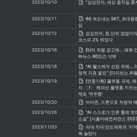
2023/10/10
"삼성전자, 세상 움직일 新
2023/10/11
6G 속도내는 SKT, 초대용
입
2023/10/12
삼성전자, 兆 단위 영업이익 
코스피 2% 뛰었다
2023/10/16
EU의 처벌 경고에... 페북·
짜뉴스 80만건 삭제
2023/10/18
"AI 헬스케어 선점 위해… 
정책 지원 필요" [미리보는 AI월
2023/10/19
[연중기획] 플랫폼 규제, 
자 〈1〉 해외선 플랫폼 키우는
제로 '역주행'
2023/10/20
아마존, 드론으로 처방약 
2023/10/26
“AI 스스로가 인류 통제 벗
소설” [서울미래컨퍼런스 2023
2023/11/03
의대·치대·반도체학과 ‘지역
폭 늘린다